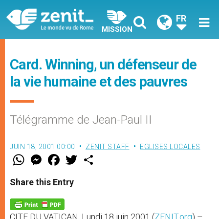
FR
MISSION
Card. Winning, un défenseur de
la vie humaine et des pauvres
Télégramme de Jean-Paul II
JUIN 18, 2001 00:00
ZENIT STAFF
EGLISES LOCALES
W
M
F
T
S
h
e
a
w
h
a
s
c
i
a
t
s
e
t
r
Share this Entry
s
e
b
t
e
A
n
o
e
p
g
o
r
p
e
k
CITE DU VATICAN, Lundi 18 juin 2001 (
ZENIT.org
) –
r