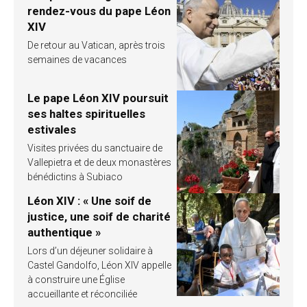
rendez-vous du pape Léon
XIV
De retour au Vatican, après trois
semaines de vacances
Le pape Léon XIV poursuit
ses haltes spirituelles
estivales
Visites privées du sanctuaire de
Vallepietra et de deux monastères
bénédictins à Subiaco
Léon XIV : « Une soif de
justice, une soif de charité
authentique »
Lors d’un déjeuner solidaire à
Castel Gandolfo, Léon XIV appelle
à construire une Église
accueillante et réconciliée