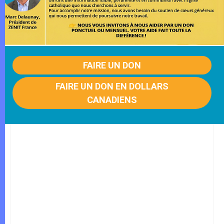
FAIRE UN DON
FAIRE UN DON EN DOLLARS
CANADIENS