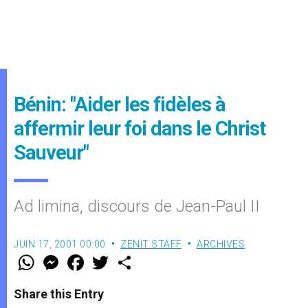
Bénin: "Aider les fidèles à
affermir leur foi dans le Christ
Sauveur"
Ad limina, discours de Jean-Paul II
JUIN 17, 2001 00:00
ZENIT STAFF
ARCHIVES
W
M
F
T
S
h
e
a
w
h
a
s
c
i
a
t
s
e
t
r
Share this Entry
s
e
b
t
e