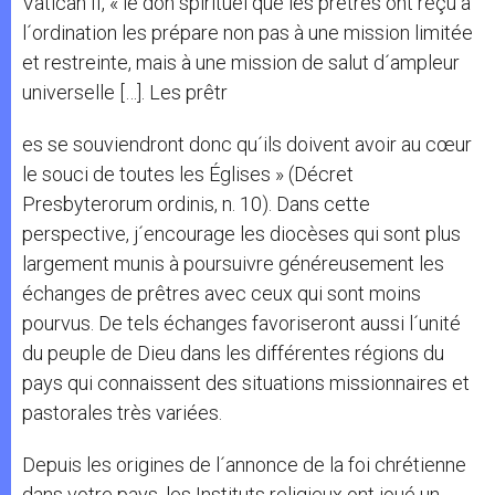
Vatican II, « le don spirituel que les prêtres ont reçu à
l´ordination les prépare non pas à une mission limitée
et restreinte, mais à une mission de salut d´ampleur
universelle […]. Les prêtr
es se souviendront donc qu´ils doivent avoir au cœur
le souci de toutes les Églises » (Décret
Presbyterorum ordinis, n. 10). Dans cette
perspective, j´encourage les diocèses qui sont plus
largement munis à poursuivre généreusement les
échanges de prêtres avec ceux qui sont moins
pourvus. De tels échanges favoriseront aussi l´unité
du peuple de Dieu dans les différentes régions du
pays qui connaissent des situations missionnaires et
pastorales très variées.
Depuis les origines de l´annonce de la foi chrétienne
dans votre pays, les Instituts religieux ont joué un