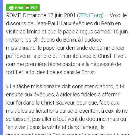
A
n
o
e
p
g
o
r
p
e
k
ROME, Dimanche 17 juin 2001 (
ZENIT.org
) – Voici le
r
discours de Jean-Paul II aux évêques du Bénin en
visite ad limina et que le pape a reçus samedi 16 juin.
Invitant les Chrétiens du Bénin, à l´audace
missionnaire, le pape leur demande de commencer
par revenir la prière et l´intimité avec le Christ. Il voit
comme première tâche pastorale la nécessité de
fortifier la foi des fidèles dans le Christ.
« La tâche missionnaire doit consister d´abord, dit-il
ensuite aux évêques, à aider les fidèles à affermir
leur foi dans le Christ Sauveur, pour que, face aux
multiples sollicitations qui se présentent à eux, ils ne
se laissent pas aller à tout vent de doctrine, mais qu
´en vivant dans la vérité et dans l´amour, ils