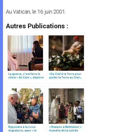
Au Vatican, le 16 juin 2001.
Autres Publications :
La guerre, c’est faire le
«Du Ciel à la Terre pour
choix « de Caïn », déplore
porter la Terre au Ciel»,
le pape François
par Mgr Francesco Follo
Répondre à la crise
« Revenir à Bethléem! »:
migratoire, avec « le
homélie de la nuit de