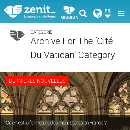
FR
MISSION
CATÉGORIE
Archive For The ‘Cité
Du Vatican’ Category
DERNIÈRES NOUVELLES
Où en est la fermeture des monastères en France ?