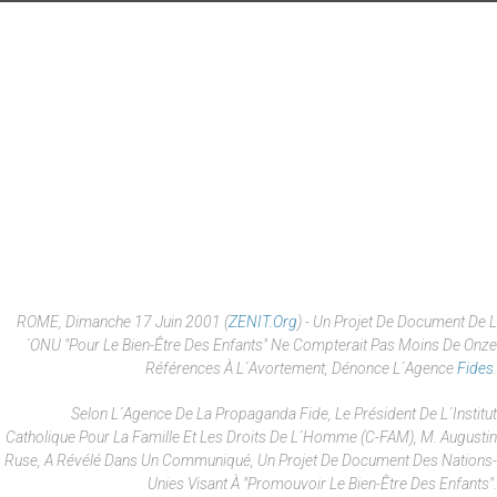
ROME, Dimanche 17 Juin 2001 (
ZENIT.org
) - Un Projet De Document De L
´ONU "pour Le Bien-Être Des Enfants" Ne Compterait Pas Moins De Onze
Références À L´avortement, Dénonce L´agence
Fides
.
Selon L´agence De La Propaganda Fide, Le Président De L´Institut
Catholique Pour La Famille Et Les Droits De L´Homme (C-FAM), M. Augustin
Ruse, A Révélé Dans Un Communiqué, Un Projet De Document Des Nations-
Unies Visant À "promouvoir Le Bien-Être Des Enfants".