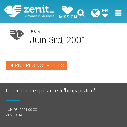
FR
MISSION
JOUR
Juin 3rd, 2001
DERNIÈRES NOUVELLES
La Pentecôte en présence du "bon pape Jean"
JUN 03, 2001 00:00
ZENIT STAFF