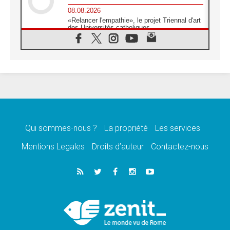
08.08.2026
«Relancer l'empathie», le projet Triennal d'art
des Universités catholiques
08.08.2026
Signis 2026, donner la parole aux religieuses
catholiques
08.08.2026
Au Bangladesh, l'Église accompagne les
Dalits sur le chemin de la dignité
07.08.2026
Philippines: le vicariat apostolique de
Calapan devient un diocèse
Qui sommes-nous ?
La propriété
Les services
07.08.2026
Congo-Brazzaville: le 15 août, entre solennité
Mentions Legales
Droits d’auteur
Contactez-nous
de l'Assomption et mémoire nationale
07.08.2026
«La paix commence par l'empathie» estime
le cardinal Parolin
07.08.2026
En Colombie, «la paix ne s'achète pas avec
une signature»