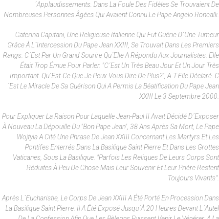
´applaudissements. Dans La Foule Des Fidèles Se Trouvaient De
Nombreuses Personnes Âgées Qui Avaient Connu Le Pape Angelo Roncalli.
Caterina Capitani, Une Religieuse Italienne Qui Fut Guérie D´une Tumeur
Grâce À L´intercession Du Pape Jean XXIII, Se Trouvait Dans Les Premiers
Rangs. C´est Par Un Grand Sourire Qu´elle A Répondu Aux Journalistes. Elle
Était Trop Émue Pour Parler. "C´est Un Très Beau Jour Et Un Jour Très
Important. Qu´est-Ce Que Je Peux Vous Dire De Plus?", A-T-Elle Déclaré. C
´est Le Miracle De Sa Guérison Qui A Permis La Béatification Du Pape Jean
XXIII Le 3 Septembre 2000.
Pour Expliquer La Raison Pour Laquelle Jean-Paul II Avait Décidé D´exposer
À Nouveau La Dépouille Du "bon Pape Jean", 38 Ans Après Sa Mort, Le Pape
Wojtyla A Cité Une Phrase De Jean XXIII Concernant Les Martyrs Et Les
Pontifes Enterrés Dans La Basilique Saint Pierre Et Dans Les Grottes
Vaticanes, Sous La Basilique. "Parfois Les Reliques De Leurs Corps Sont
Réduites À Peu De Chose Mais Leur Souvenir Et Leur Prière Restent
Toujours Vivants".
Après L´eucharistie, Le Corps De Jean XXIII A Été Porté En Procession Dans
La Basilique Saint Pierre. Il A Été Exposé Jusqu´à 20 Heures Devant L´autel
De La Confession Afin Que Les Pèlerins Puissent Venir Le Vénérer. A La