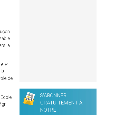
Luçon
sable
ers la
e P.
 la
role de
S'ABONNER
l´Ecole
GRATUITEMENT À
Mgr
NOTRE