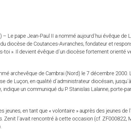
) – Le pape Jean-Paul II a nommé aujourd´hui évêque de 
l du diocèse de Coutances-Avranches, fondateur et respon
s-toi ». Il devient évêque d´un diocèse fortement orienté v
ommé archevêque de Cambrai (Nord) le 7 décembre 2000. L
e de Luçon, en qualité d´administrateur diocésain, jusqu´à
 indique un communiqué du P. Stanislas Lalanne, porte-pa
es jeunes, en tant que « volontaire » auprès des jeunes de 
es. Zenit l´avait rencontré à cette occasion (cf. ZF000822, 
.