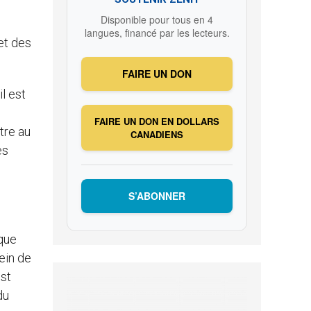
Disponible pour tous en 4
langues, financé par les lecteurs.
et des
FAIRE UN DON
l est
FAIRE UN DON EN DOLLARS
tre au
CANADIENS
es
S’ABONNER
lque
ein de
est
du