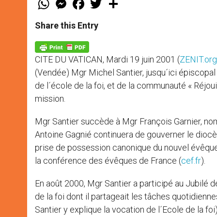
h
e
a
w
h
a
s
c
i
a
t
s
e
t
r
Share this Entry
s
e
b
t
e
A
n
o
e
p
g
o
r
p
e
k
CITE DU VATICAN, Mardi 19 juin 2001 (
ZENIT.org
r
(Vendée) Mgr Michel Santier, jusqu´ici épiscopa
de l´école de la foi, et de la communauté « Réjoui
mission.
Mgr Santier succède à Mgr François Garnier, n
Antoine Gagnié continuera de gouverner le diocès
prise de possession canonique du nouvel évêque,
la conférence des évêques de France (
cef.fr
).
En août 2000, Mgr Santier a participé au Jubilé d
de la foi dont il partageait les tâches quotidienn
Santier y explique la vocation de l´Ecole de la foi)