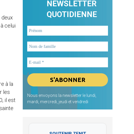
NEWSLETTER
QUOTIDIENNE
s deux
à celui
e à la
r les
Nous envoyons la newsletter le lundi,
 il est
mardi, mercredi, jeudi et vendredi
sainte
SOUTENIR ZENIT