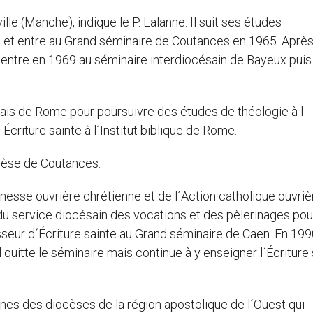
le (Manche), indique le P. Lalanne. Il suit ses études
s et entre au Grand séminaire de Coutances en 1965. Aprè
 entre en 1969 au séminaire interdiocésain de Bayeux puis 
çais de Rome pour poursuivre des études de théologie à l
Écriture sainte à l´Institut biblique de Rome.
iocèse de Coutances.
unesse ouvrière chrétienne et de l´Action catholique ouvrièr
u service diocésain des vocations et des pèlerinages pou
seur d´Écriture sainte au Grand séminaire de Caen. En 1990,
 quitte le séminaire mais continue à y enseigner l´Écriture 
jeunes des diocèses de la région apostolique de l´Ouest qui