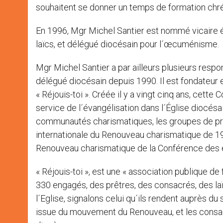
souhaitent se donner un temps de formation chré
En 1996, Mgr Michel Santier est nommé vicaire 
laïcs, et délégué diocésain pour l´œcuménisme.
Mgr Michel Santier a par ailleurs plusieurs resp
délégué diocésain depuis 1990. Il est fondateu
« Réjouis-toi ». Créée il y a vingt cinq ans, ce
service de l´évangélisation dans l´Église diocés
communautés charismatiques, les groupes de pri
internationale du Renouveau charismatique de 19
Renouveau charismatique de la Conférence des 
« Réjouis-toi », est une « association publique de
330 engagés, des prêtres, des consacrés, des laï
l´Eglise, signalons celui qu´ils rendent auprès
issue du mouvement du Renouveau, et les consa