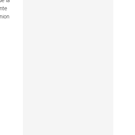
e la
inte
gnion