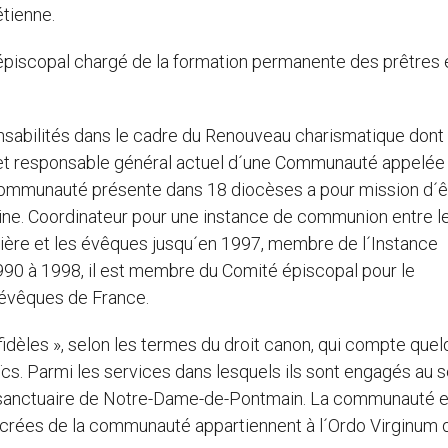
tienne.
épiscopal chargé de la formation permanente des prêtres 
onsabilités dans le cadre du Renouveau charismatique dont i
r et responsable général actuel d´une Communauté appelée
tte Communauté présente dans 18 diocèses a pour mission d´ê
aine. Coordinateur pour une instance de communion entre l
ère et les évêques jusqu´en 1997, membre de l´Instance
90 à 1998, il est membre du Comité épiscopal pour le
évêques de France.
 fidèles », selon les termes du droit canon, qui compte que
cs. Parmi les services dans lesquels ils sont engagés au s
 du sanctuaire de Notre-Dame-de-Pontmain. La communauté 
crées de la communauté appartiennent à l´Ordo Virginum 