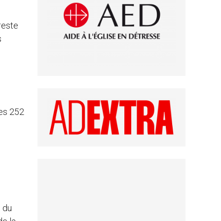
reste
s
les 252
e du