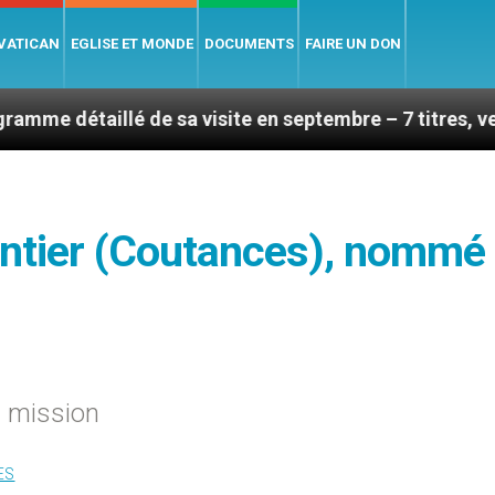
 VATICAN
EGLISE ET MONDE
DOCUMENTS
FAIRE UN DON
é de sa visite en septembre – 7 titres, vendredi 7 août
antier (Coutances), nommé
a mission
ES