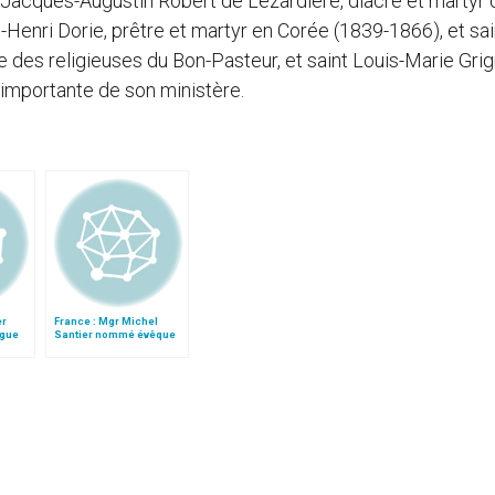
acques-Augustin Robert de Lézardière, diacre et martyr d
-Henri Dorie, prêtre et martyr en Corée (1839-1866), et sa
e des religieuses du Bon-Pasteur, et saint Louis-Marie Gri
 importante de son ministère.
er
France : Mgr Michel
ogue
Santier nommé évêque
ns
de Créteil