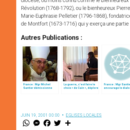
diocèse, ou moins connu comme le bienheureux J
Révolution (1768-1792), ou le bienheureux Pierre
Marie-Euphrasie Pelletier (1796-1868), fondatric
de Montfort (1673-1716) qui y exerça une partie
Autres Publications :
France : Mgr Michel
La guerre, c’est faire le
France : Mgr Santi
Santier démissionne
choix « de Caïn », déplore
encourage le dial
pour raisons de santé
le pape François
avec les musulma
JUIN 19, 2001 00:00
EGLISES LOCALES
W
M
F
T
S
h
e
a
w
h
a
s
c
i
a