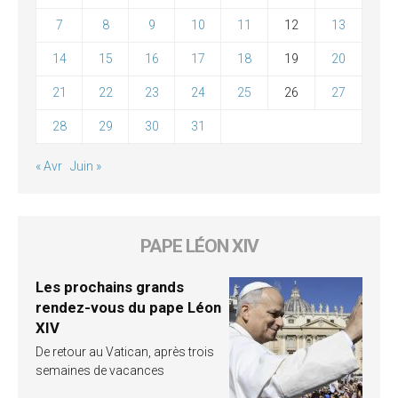
7
8
9
10
11
12
13
14
15
16
17
18
19
20
21
22
23
24
25
26
27
28
29
30
31
« Avr
Juin »
PAPE LÉON XIV
Les prochains grands
rendez-vous du pape Léon
XIV
De retour au Vatican, après trois
semaines de vacances