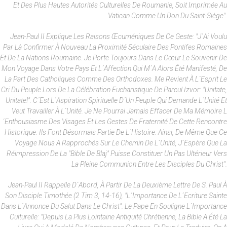
Et Des Plus Hautes Autorités Culturelles De Roumanie, Soit Imprimée Au
Vatican Comme Un Don Du Saint-Siège".
Jean-Paul II Explique Les Raisons Œcuméniques De Ce Geste: "J´ai Voulu
Par Là Confirmer À Nouveau La Proximité Séculaire Des Pontifes Romaines
Et De La Nations Roumaine. Je Porte Toujours Dans Le Cœur Le Souvenir De
Mon Voyage Dans Votre Pays Et L´affection Qui M´a Alors Été Manifesté, De
La Part Des Catholiques Comme Des Orthodoxes. Me Revient À L´esprit Le
Cri Du Peuple Lors De La Célébration Eucharistique De Parcul Izvor: "Unitate,
Unitate!". C´est L´aspiration Spirituelle D´un Peuple Qui Demande L´unité Et
Veut Travailler À L´unité. Je Ne Pourrai Jamais Effacer De Ma Mémoire L
´enthousiasme Des Visages Et Les Gestes De Fraternité De Cette Rencontre
Historique. Ils Font Désormais Partie De L´histoire. Ainsi, De Même Que Ce
Voyage Nous A Rapprochés Sur Le Chemin De L´unité, J´espère Que La
Réimpression De La "Bible De Blaj" Puisse Constituer Un Pas Ultérieur Vers
La Pleine Communion Entre Les Disciples Du Christ".
Jean-Paul II Rappelle D´abord, À Partir De La Deuxième Lettre De S. Paul À
Son Disciple Timothée (2 Tim 3, 14-16), "l´importance De L´Ecriture Sainte
Dans L´annonce Du Salut Dans Le Christ". Le Pape En Souligne L´importance
Culturelle: "Depuis La Plus Lointaine Antiquité Chrétienne, La Bible A Été La