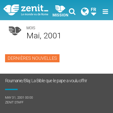
FR
MISSION
MOIS
Mai, 2001
DERNIÈRES NOUVELLES
Roumanie/Blaj: La Bible que le pape a voulu offrir
MAY 31, 2001 00:00
ZENIT STAFF