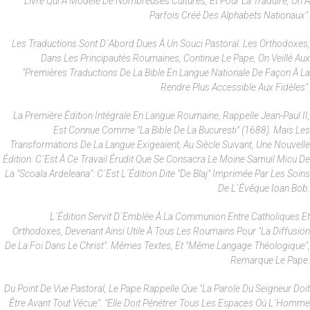
Livre Qui A Modelé De Nombreuses Cultures, Et Pour La Traduire, On A
Parfois Créé Des Alphabets Nationaux".
Les Traductions Sont D´abord Dues À Un Souci Pastoral. Les Orthodoxes,
Dans Les Principautés Roumaines, Continue Le Pape, On Veillé Aux
"premières Traductions De La Bible En Langue Nationale De Façon À La
Rendre Plus Accessible Aux Fidèles".
La Première Édition Intégrale En Langue Roumaine, Rappelle Jean-Paul II,
Est Connue Comme "la Bible De La Bucuresti" (1688). Mais Les
Transformations De La Langue Exigeaient, Au Siècle Suivant, Une Nouvelle
Édition. C´est À Ce Travail Érudit Que Se Consacra Le Moine Samuil Micu De
La "Scoala Ardeleana": C´est L´édition Dite "de Blaj" Imprimée Par Les Soins
De L´évêque Ioan Bob.
L´édition Servit D´emblée À La Communion Entre Catholiques Et
Orthodoxes, Devenant Ainsi Utile À Tous Les Roumains Pour "la Diffusion
De La Foi Dans Le Christ". Mêmes Textes, Et "même Langage Théologique",
Remarque Le Pape.
Du Point De Vue Pastoral, Le Pape Rappelle Que "la Parole Du Seigneur Doit
Être Avant Tout Vécue". "Elle Doit Pénétrer Tous Les Espaces Où L´homme