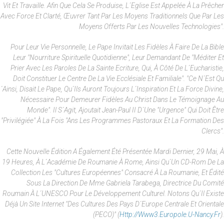
Vit Et Travaille. Afin Que Cela Se Produise, L´Eglise Est Appelée À La Prêcher
Avec Force Et Clarté, Œuvrer Tant Par Les Moyens Traditionnels Que Par Les
Moyens Offerts Par Les Nouvelles Technologies".
Pour Leur Vie Personnelle, Le Pape Invitait Les Fidèles À Faire De La Bible
Leur "nourriture Spirituelle Quotidienne", Leur Demandant De "méditer Et
Prier Avec Les Paroles De La Sainte Ecriture, Qui, À Côté De L´Eucharistie,
Doit Constituer Le Centre De La Vie Ecclésiale Et Familiale". "Ce N´est Qu
´ainsi, Disait Le Pape, Qu´ils Auront Toujours L´inspiration Et La Force Divine,
Nécessaire Pour Demeurer Fidèles Au Christ Dans Le Témoignage Au
Monde". Il S´agit, Ajoutait Jean-Paul II D´une "urgence" Qui Doit Être
"privilégiée" À La Fois "ans Les Programmes Pastoraux Et La Formation Des
Clercs".
Cette Nouvelle Édition A Également Été Présentée Mardi Dernier, 29 Mai, À
19 Heures, À L´Académie De Roumanie À Rome, Ainsi Qu´un CD-Rom De La
Collection Les "Cultures Européennes" Consacré À La Roumanie, Et Édité
Sous La Direction De Mme Gabriela Tarabega, Directrice Du Comité
Roumain À L´UNESCO Pour Le Développement Culturel. Notons Qu´il Existe
Déjà Un Site Internet "des Cultures Des Pays D´Europe Centrale Et Orientale
(PECO)" (
Http://www3.europole.u-Nancy.fr
).