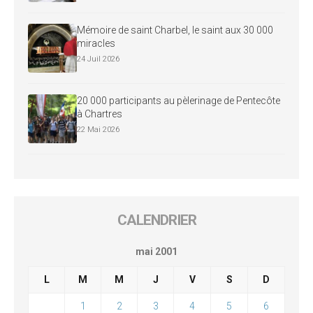
Mémoire de saint Charbel, le saint aux 30 000
miracles
24 Juil 2026
20 000 participants au pèlerinage de Pentecôte
à Chartres
22 Mai 2026
CALENDRIER
mai 2001
L
M
M
J
V
S
D
1
2
3
4
5
6