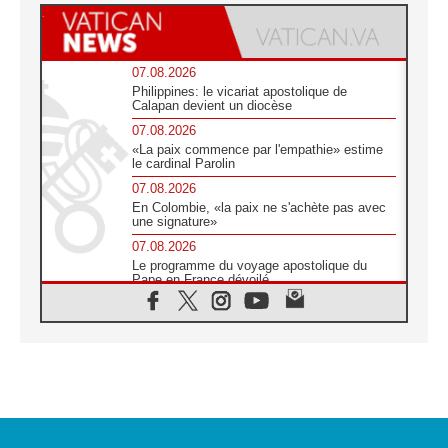
07.08.2026
Philippines: le vicariat apostolique de
Calapan devient un diocèse
07.08.2026
«La paix commence par l'empathie» estime
le cardinal Parolin
07.08.2026
En Colombie, «la paix ne s'achète pas avec
une signature»
07.08.2026
Le programme du voyage apostolique du
Pape en France dévoilé
07.08.2026
1ère Conférence continentale sur l'éducation
catholique en Afrique
07.08.2026
Un logo symbolique pour la venue du Pape
en France
07.08.2026
Cardinal Rossi: «La venue du Pape Léon en