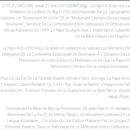
CITE DU VATICAN, Jeudi 31 Mai 2001(
ZENIT.org
) - Le Pape A Voulu Que La
Réédition De La Bible De Blaj (1795) Soit Imprimée Par La Typographie
Vaticane: Un "monument De La Foi" Et Un "monument Littéraire De La Langue
Roumaine", Symbole De La Communion Entre Catholiques Et Orthodoxes
Vécue À Bucarest En 1999. Le Pape Souligne Ainsi L´importance Culturelle
De La Bible Depuis Les Origines.
Le Pape A En Effet Reçu Ce Matin En Audience Au Vatican Les Membres De
Délégation De La Conférence Épiscopale De Roumanie, À L´occasion De La
Présentation De Cette Édition Du Millénaire De Ce Que Le Pape Un
"monument Littéraire De La Langue Roumaine".
Pour Ce Qui Est De La "grande Qualité Littéraire" De L´ouvrage, Le Pape Note
"l´impact Culturel Notable" Qu´il A Eu "sur Toute La Nation". Il Rapproche Cet
Exemple De L´exemple Polonais De La Traduction De La Bible Par Le Jésuite
Jakub Wujek.
"Considérant La Bible De Blaj Qui Représente, Dit Jean-Paul II, Un Véritable
Monument De La Foi Et, En Même Temps, Un Monument Littéraire De La
Langue Roumaine, , J´ai Voulu Qu´une Édition Préparée Par Un Groupe D
´éminents Experts, Sous Le Patronage De La Métropole Gréco-Catholique,