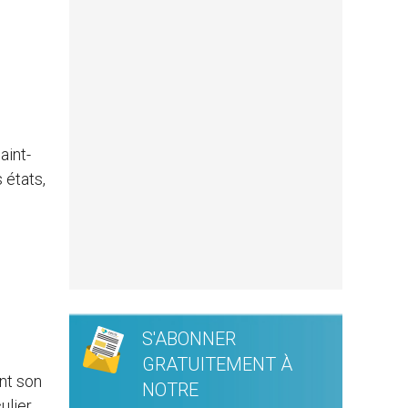
aint-
 états,
S'ABONNER
GRATUITEMENT À
nt son
NOTRE
lier,