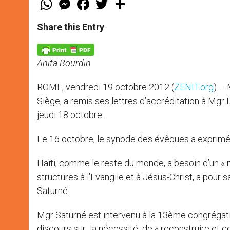
h
e
a
w
h
a
s
c
i
a
t
s
e
t
r
Share this Entry
s
e
b
t
e
A
n
o
e
p
g
o
r
p
e
k
Anita Bourdin
r
ROME, vendredi 19 octobre 2012 (
ZENIT.org
) – 
Siège, a remis ses lettres d’accréditation à Mgr 
jeudi 18 octobre.
Le 16 octobre, le synode des évêques a exprimé s
Haïti, comme le reste du monde, a besoin d’un « 
structures à l’Evangile et à Jésus-Christ, a pour
Saturné.
Mgr Saturné est intervenu à la 13ème congrégati
discours sur la nécessité de « reconstruire et co