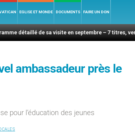
 VATICAN
EGLISE ET MONDE
DOCUMENTS
FAIRE UN DON
 de sa visite en septembre – 7 titres, vendredi 7 août 
uvel ambassadeur près le
ise pour l’éducation des jeunes
LOCALES