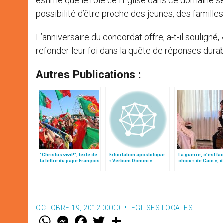
estime que le rôle de l’Eglise dans ce domaine ser
possibilité d’être proche des jeunes, des familles
L’anniversaire du concordat offre, a-t-il souligné,
refonder leur foi dans la quête de réponses dura
Autres Publications :
"Christus vivit!", texte de
Exhortation apostolique
La guerre, c’est fai
la lettre du pape François
« Verbum Domini »
choix « de Caïn », 
aux jeunes du monde
le pape François
OCTOBRE 19, 2012 00:00
EGLISES LOCALES
W
M
F
T
S