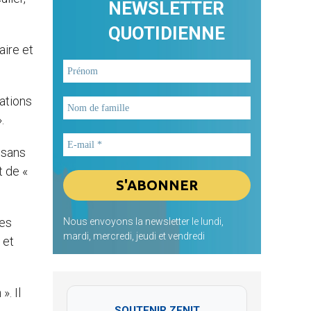
NEWSLETTER
QUOTIDIENNE
aire et
gations
.
« sans
t de «
ces
Nous envoyons la newsletter le lundi,
mardi, mercredi, jeudi et vendredi
 et
. Il
SOUTENIR ZENIT