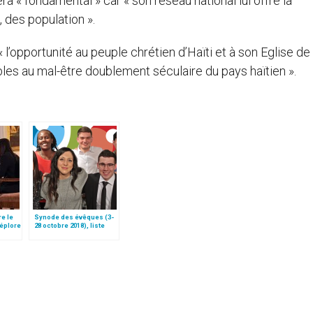
a « fondamental » car « son réseau national lui offre la
, des population ».
 « l’opportunité au peuple chrétien d’Haïti et à son Eglise de
bles au mal-être doublement séculaire du pays haïtien ».
re le
Synode des évêques (3-
déplore
28 octobre 2018), liste
des participants