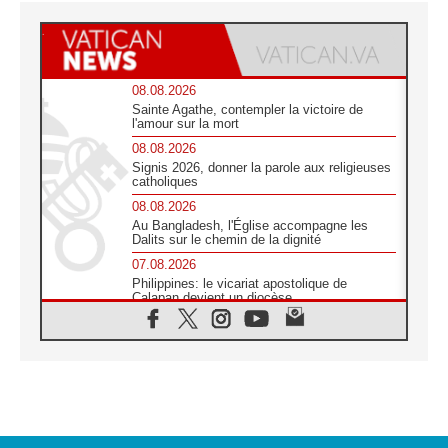
08.08.2026
Sainte Agathe, contempler la victoire de
l'amour sur la mort
08.08.2026
Signis 2026, donner la parole aux religieuses
catholiques
08.08.2026
Au Bangladesh, l'Église accompagne les
Dalits sur le chemin de la dignité
07.08.2026
Philippines: le vicariat apostolique de
Calapan devient un diocèse
07.08.2026
Congo-Brazzaville : le 15 août, entre
solennité de l'Assomption et mémoire
nationale
07.08.2026
«La paix commence par l'empathie» estime
le cardinal Parolin