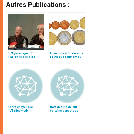
Autres Publications :
"L'Eglise rajeunit":
Economie et finance : le
l'alliance des dons
nouveau document du
hiérarchiques et des
Saint-Siège
dons charismatiques
Lettre encyclique
Note doctrinale sur
“L’Eglise vit de
certains aspects de
l’Eucharistie”
l’évangélisation