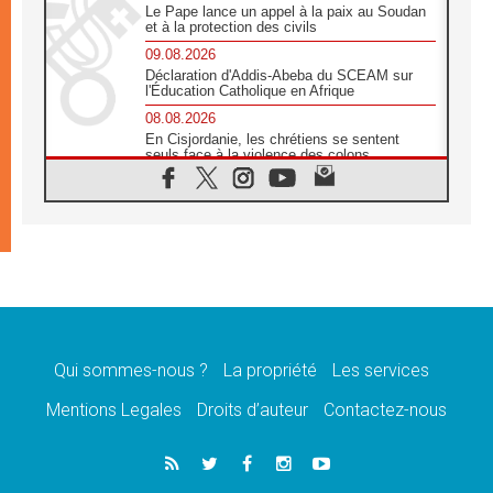
Le Pape lance un appel à la paix au Soudan
et à la protection des civils
09.08.2026
Déclaration d'Addis-Abeba du SCEAM sur
l'Éducation Catholique en Afrique
08.08.2026
En Cisjordanie, les chrétiens se sentent
seuls face à la violence des colons
08.08.2026
Léon XIV au sanctuaire de Notre Dame du
Bon Conseil à Genazzano en septembre
08.08.2026
Léon XIV: Sainte Agathe aide à contempler
la victoire de l'amour sur la mort
08.08.2026
«Relancer l'empathie», le projet Triennal d'art
des Universités catholiques
Qui sommes-nous ?
La propriété
Les services
08.08.2026
Signis 2026, donner la parole aux religieuses
Mentions Legales
Droits d’auteur
Contactez-nous
catholiques
08.08.2026
Au Bangladesh, l'Église accompagne les
Dalits sur le chemin de la dignité