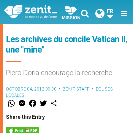
FR
MISSION
Les archives du concile Vatican II,
une "mine"
Piero Doria encourage la recherche
OCTOBRE 04, 2012 00:00
ZENIT STAFF
EGLISES
LOCALES
W
M
F
T
S
h
e
a
w
h
a
s
c
i
a
t
s
e
t
r
Share this Entry
s
e
b
t
e
A
n
o
e
p
g
o
r