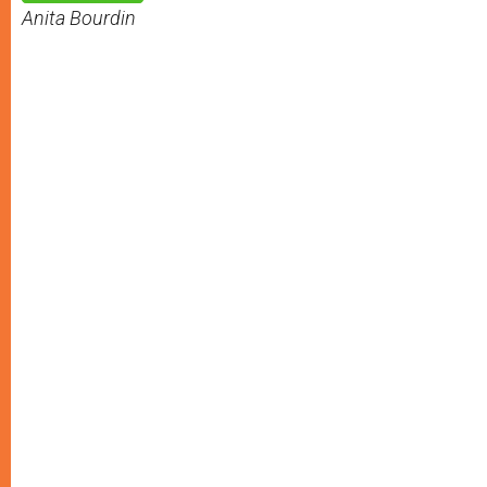
p
e
k
Anita Bourdin
r