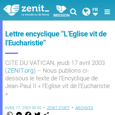
FR
MISSION
Lettre encyclique “L’Eglise vit de
l’Eucharistie”
CITE DU VATICAN, jeudi 17 avril 2003
(
ZENIT.org
) – Nous publions ci-
dessous le texte de l’Encyclique de
Jean-Paul II « l’Eglise vit de l’Eucharistie
»
AVRIL 17, 2003 00:00
ZENIT STAFF
ARCHIVES
W
M
F
T
S