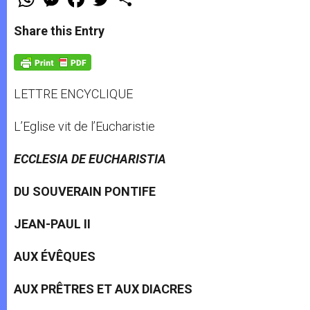
h
e
a
w
h
a
s
c
i
a
t
s
e
t
r
Share this Entry
s
e
b
t
e
A
n
o
e
p
g
o
r
p
e
k
r
LETTRE ENCYCLIQUE
L’Eglise vit de l’Eucharistie
ECCLESIA DE EUCHARISTIA
DU SOUVERAIN PONTIFE
JEAN-PAUL II
AUX ÉVÊQUES
AUX PRÊTRES ET AUX DIACRES