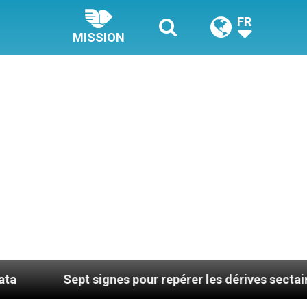
FR
MISSION
ept signes pour repérer les dérives sectaires du coach