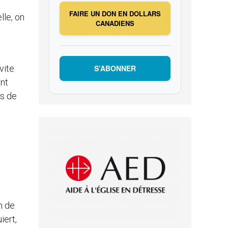
FAIRE UN DON EN DOLLARS
lle, on
CANADIENS
vite
S’ABONNER
ent
es de
n de
iert,