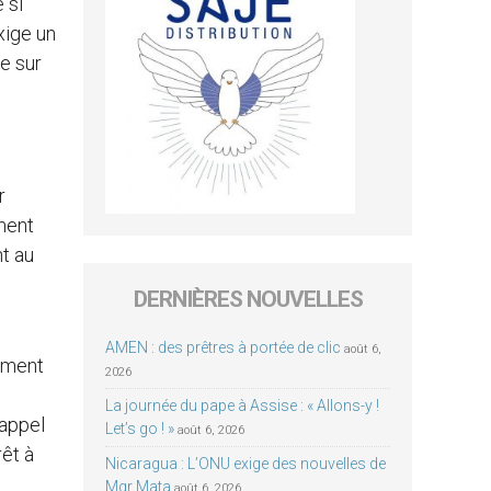
 si
xige un
de sur
r
ement
nt au
DERNIÈRES NOUVELLES
AMEN : des prêtres à portée de clic
août 6,
lement
2026
La journée du pape à Assise : « Allons-y !
 appel
Let’s go ! »
août 6, 2026
êt à
Nicaragua : L’ONU exige des nouvelles de
Mgr Mata
août 6, 2026