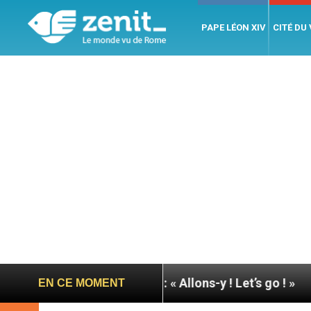
PAPE LÉON XIV
CITÉ DU
 pape à Assise : « Allons-y ! Let’s go ! »
Nicarag
EN CE MOMENT