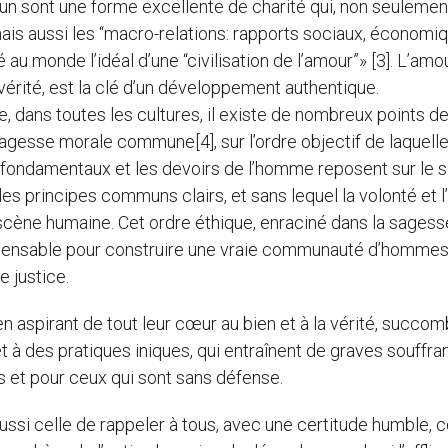
n sont une forme excellente de charité qui, non seulemen
mais aussi les “macro-relations: rapports sociaux, économi
é au monde l’idéal d’une “civilisation de l’amour”» [3]. L’amo
 vérité, est la clé d’un développement authentique.
ue, dans toutes les cultures, il existe de nombreux points d
gesse morale commune[4], sur l’ordre objectif de laquelle
s fondamentaux et les devoirs de l’homme reposent sur le 
 des principes communs clairs, et sans lequel la volonté et 
 scène humaine. Cet ordre éthique, enraciné dans la sagess
spensable pour construire une vraie communauté d’hommes
e justice.
en aspirant de tout leur cœur au bien et à la vérité, succo
et à des pratiques iniques, qui entraînent de graves souffr
es et pour ceux qui sont sans défense.
aussi celle de rappeler à tous, avec une certitude humble, c