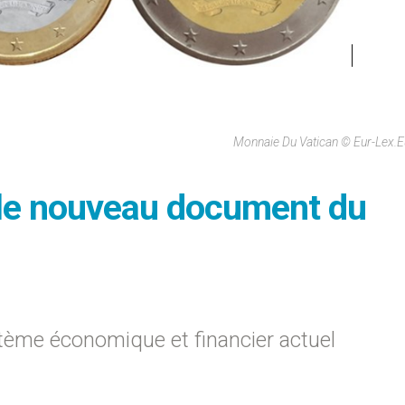
Monnaie Du Vatican © Eur-Lex.
 le nouveau document du
stème économique et financier actuel