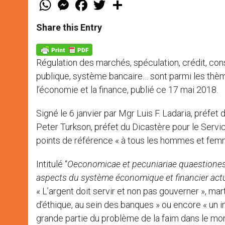
W
M
F
T
S
h
e
a
w
h
a
s
c
i
a
t
s
e
t
r
Share this Entry
s
e
b
t
e
A
n
o
e
p
g
o
r
p
e
k
Régulation des marchés, spéculation, crédit, con
r
publique, système bancaire… sont parmi les thè
l’économie et la finance, publié ce 17 mai 2018.
Signé le 6 janvier par Mgr Luis F. Ladaria, préfet 
Peter Turkson, préfet du Dicastère pour le Servi
points de référence « à tous les hommes et fem
Intitulé “
Oeconomicae et pecuniariae quaestiones
aspects du système économique et financier act
« L’argent doit servir et non pas gouverner », mar
d’éthique, au sein des banques » ou encore « un
grande partie du problème de la faim dans le mo