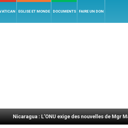
 VATICAN
EGLISE ET MONDE
DOCUMENTS
FAIRE UN DON
ua : L’ONU exige des nouvelles de Mgr Mata
S