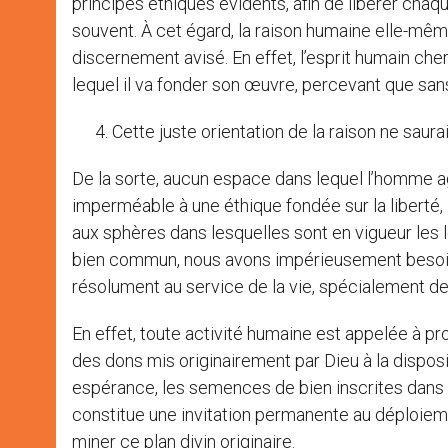
principes éthiques évidents, afin de libérer chaqu
souvent. À cet égard, la raison humaine elle-mê
discernement avisé. En effet, l’esprit humain cher
lequel il va fonder son œuvre, percevant que sans
Cette juste orientation de la raison ne sau
De la sorte, aucun espace dans lequel l’homme ag
imperméable à une éthique fondée sur la liberté, la
aux sphères dans lesquelles sont en vigueur les lo
bien commun, nous avons impérieusement besoin q
résolument au service de la vie, spécialement de 
En effet, toute activité humaine est appelée à p
des dons mis originairement par Dieu à la disposi
espérance, les semences de bien inscrites dans
constitue une invitation permanente au déploieme
miner ce plan divin originaire.