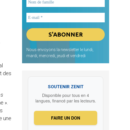
r
Nous envoyons la newsletter le lundi,
mardi, mercredi, jeudi et vendredi
al
et des
SOUTENIR ZENIT
ns
Disponible pour tous en 4
langues, financé par les lecteurs.
e ».
és
FAIRE UN DON
e une