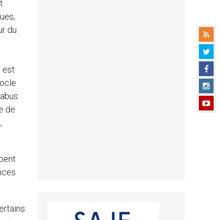
t
ques,
ur du
e
 est
socle
l’abus
e de
,
mbent
ances
ertains