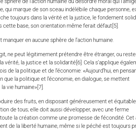
e sphère de l’action humaine du désordre moral qui l’afflige
me, qui marque de son sceau indélébile chaque personne, e
che toujours dans la vérité et la justice, le fondement soli
 cette base, son orientation même ferait défaut[5].
rait manquer en aucune sphère de l’action humaine.
it, ne peut légitimement prétendre être étranger, ou reste
 vérité, la justice et la solidarité[6]. Cela s’applique égal
is de la politique et de l’économie: «Aujourd’hui, en pensa
ue la politique et l’économie, en dialogue, se mettent
la vie humaine»[7].
roduire des fruits, en disposant généreusement et équitab
tion de tous; elle doit aussi développer, avec une ferme
 toute la création comme une promesse de fécondité. Cet
nt de la liberté humaine, même si le péché est toujours pr