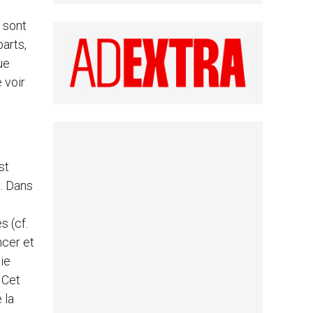
 sont
arts,
ue
 voir
st
e. Dans
s (cf.
ncer et
oie
 Cet
 la