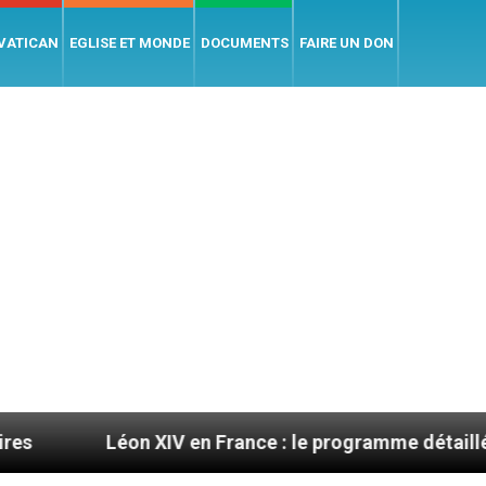
 VATICAN
EGLISE ET MONDE
DOCUMENTS
FAIRE UN DON
Léon XIV en France : le programme détaillé de sa visite