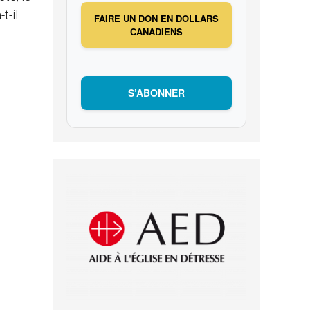
t-il
FAIRE UN DON EN DOLLARS
CANADIENS
S’ABONNER