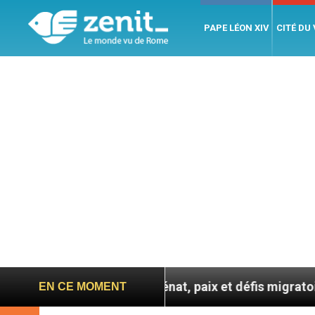
PAPE LÉON XIV
CITÉ DU
 entre catéchuménat, paix et défis migratoires
EN CE MOMENT