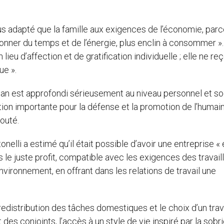
us adapté que la famille aux exigences de l’économie, parce
 donner du temps et de l’énergie, plus enclin à consommer »
n lieu d’affection et de gratification individuelle ; elle ne re
ue ».
ilan est approfondi sérieusement au niveau personnel et soc
bution importante pour la défense et la promotion de l’humai
jouté.
elli a estimé qu’il était possible d’avoir une entreprise « 
is le juste profit, compatible avec les exigences des travail
environnement, en offrant dans les relations de travail une
 redistribution des tâches domestiques et le choix d’un trav
s conjoints, l’accès à un style de vie inspiré par la sobrié