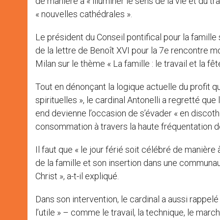
de manière à « illuminer le sens de la vie et du tr
« nouvelles cathédrales ».
Le président du Conseil pontifical pour la famill
de la lettre de Benoît XVI pour la 7e rencontre m
Milan sur le thème « La famille : le travail et la fêt
Tout en dénonçant la logique actuelle du profit qu
spirituelles », le cardinal Antonelli a regretté qu
end devienne l’occasion de s’évader « en discothèq
consommation à travers la haute fréquentation d
Il faut que « le jour férié soit célébré de manière 
de la famille et son insertion dans une communau
Christ », a-t-il expliqué.
Dans son intervention, le cardinal a aussi rappelé
l’utile » – comme le travail, la technique, le marché, 