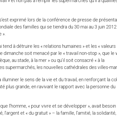
avail » et non pas à remplir les supermarchés qu’il a qualifié
e s’est exprimé lors de la conférence de presse de présenta
ondiale des familles qui se tiendra du 30 mai au 3 juin 2012
e ».
i tend à détruire les « relations humaines » et les « valeurs
e le dimanche soit menacé par le « travail non-stop », que le
ue, au stade, à la mer » ou qu’il soit consacré « à la
es supermarchés, les nouvelles cathédrales des villes-mar
à illuminer le sens de la vie et du travail, en renforçant la c
té plus grande, en ravivant le rapport avec la personne du
 que l’homme, « pour vivre et se développer », avait besoin
l’argent et « du gratuit » – la famille, l’amitié, la solidarité,