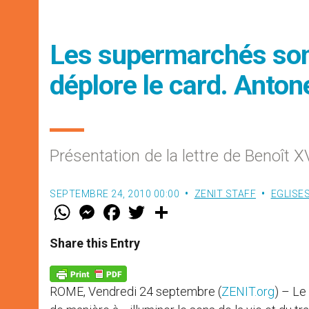
Les supermarchés sont
déplore le card. Antone
Présentation de la lettre de Benoît 
SEPTEMBRE 24, 2010 00:00
ZENIT STAFF
EGLISE
W
M
F
T
S
h
e
a
w
h
a
s
c
i
a
t
s
e
t
r
Share this Entry
s
e
b
t
e
A
n
o
e
p
g
o
r
p
e
k
ROME, Vendredi 24 septembre (
ZENIT.org
) – Le
r