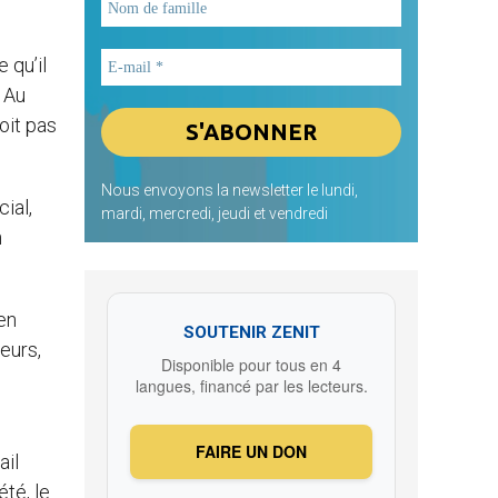
 qu’il
. Au
çoit pas
Nous envoyons la newsletter le lundi,
ial,
mardi, mercredi, jeudi et vendredi
n
en
SOUTENIR ZENIT
leurs,
Disponible pour tous en 4
langues, financé par les lecteurs.
FAIRE UN DON
ail
té, le