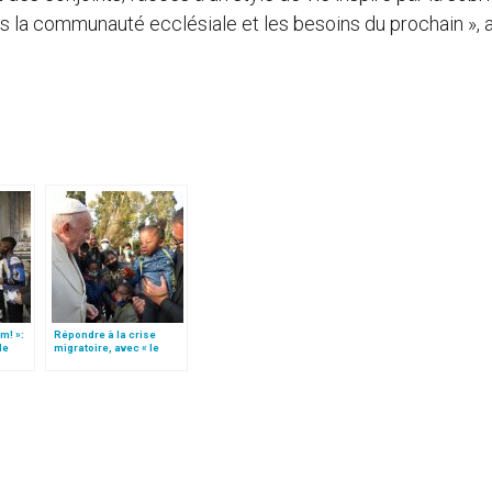
rs la communauté ecclésiale et les besoins du prochain », a-
m! »:
Répondre à la crise
de
migratoire, avec « le
t)
style de l’humanité »!
(texte complet)