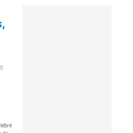
,
es
élébré