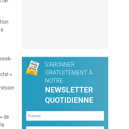
s de
tion
 à
 week-
S'ABONNER
GRATUITEMENT À
ché ».
NOTRE
ohésion
NEWSLETTER
QUOTIDIENNE
 « de
 la