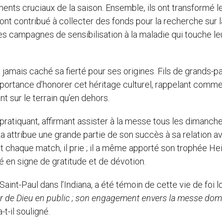
ments cruciaux de la saison. Ensemble, ils ont transformé l
 ont contribué à collecter des fonds pour la recherche sur l
s campagnes de sensibilisation à la maladie qui touche le
 jamais caché sa fierté pour ses origines. Fils de grands-p
portance d’honorer cet héritage culturel, rappelant comme
nt sur le terrain qu’en dehors.
pratiquant, affirmant assister à la messe tous les dimanch
a attribue une grande partie de son succès à sa relation a
vant chaque match, il prie ; il a même apporté son trophée H
é en signe de gratitude et de dévotion.
aint-Paul dans l’Indiana, a été témoin de cette vie de foi l
r de Dieu en public ; son engagement envers la messe domi
a-t-il souligné.