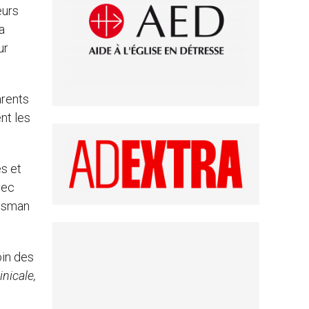
eurs
a
ur
arents
nt les
es et
vec
eisman
oin des
nicale,