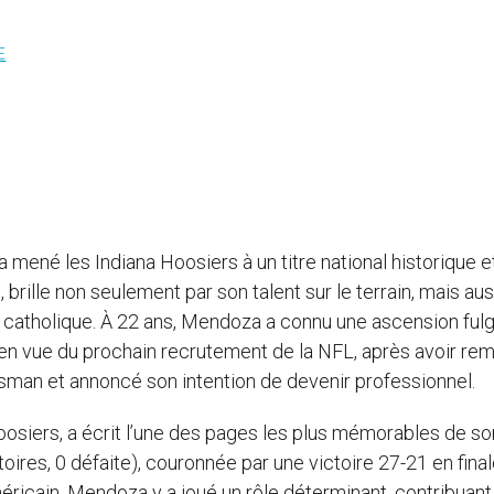
E
 mené les Indiana Hoosiers à un titre national historique e
 brille non seulement par son talent sur le terrain, mais aus
 foi catholique. À 22 ans, Mendoza a connu une ascension ful
s en vue du prochain recrutement de la NFL, après avoir re
isman et annoncé son intention de devenir professionnel.
Hoosiers, a écrit l’une des pages les plus mémorables de so
toires, 0 défaite), couronnée par une victoire 27-21 en fina
éricain. Mendoza y a joué un rôle déterminant, contribuant