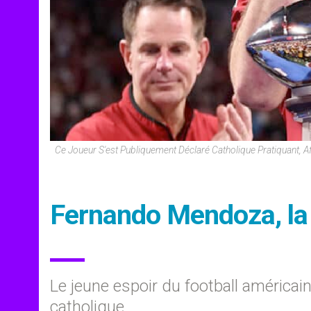
Ce Joueur S'est Publiquement Déclaré Catholique Pratiquant, A
Fernando Mendoza, la 
Le jeune espoir du football américain
catholique