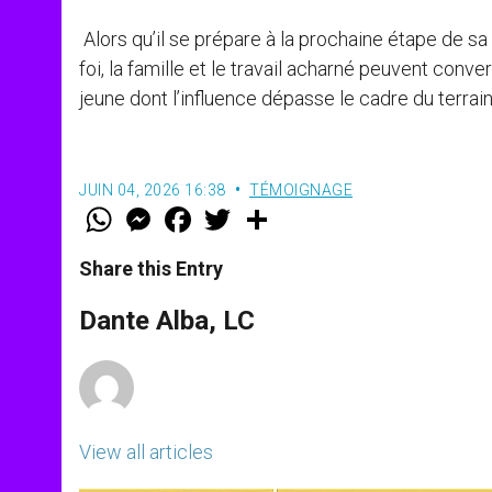
Alors qu’il se prépare à la prochaine étape de sa
foi, la famille et le travail acharné peuvent conv
jeune dont l’influence dépasse le cadre du terrain
JUIN 04, 2026 16:38
TÉMOIGNAGE
W
M
F
T
S
h
e
a
w
h
a
s
c
i
a
t
s
e
t
r
Share this Entry
s
e
b
t
e
A
n
o
e
p
g
o
r
Dante Alba, LC
p
e
k
r
View all articles