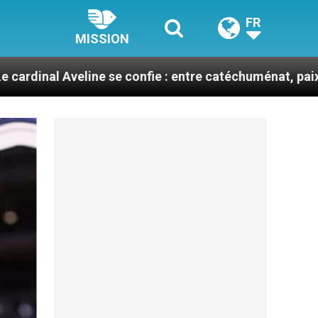
FR
MISSION
ne se confie : entre catéchuménat, paix et défis migrat