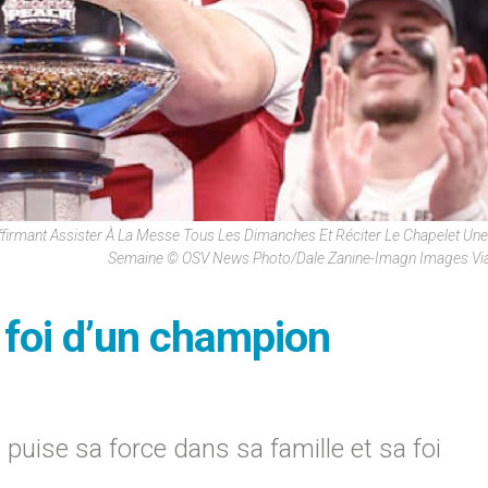
ffirmant Assister À La Messe Tous Les Dimanches Et Réciter Le Chapelet Une
Semaine © OSV News Photo/Dale Zanine-Imagn Images Via
foi d’un champion
 puise sa force dans sa famille et sa foi