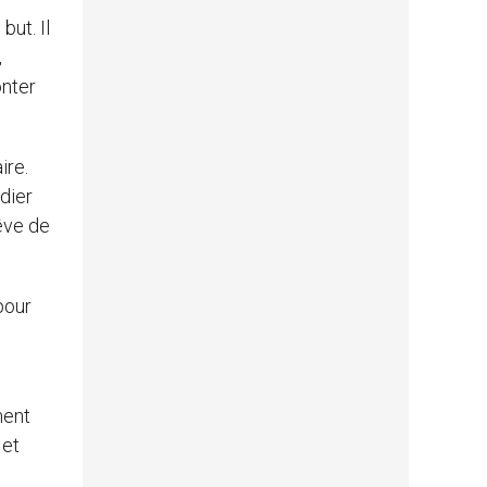
but. Il
,
onter
ire.
dier
rêve de
pour
ment
 et