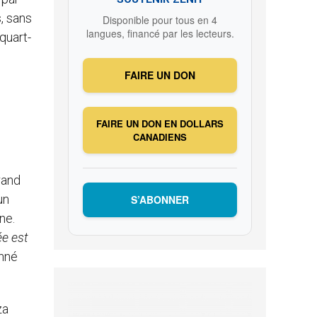
, sans
Disponible pour tous en 4
langues, financé par les lecteurs.
quart-
FAIRE UN DON
FAIRE UN DON EN DOLLARS
CANADIENS
rand
un
S’ABONNER
ne.
e est
onné
za