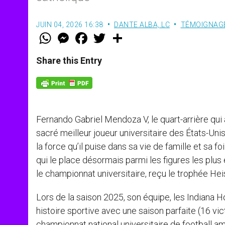
JUIN 04, 2026 16:38
DANTE ALBA, LC
TÉMOIGNAG
W
M
F
T
S
h
e
a
w
h
a
s
c
i
a
t
s
e
t
r
Share this Entry
s
e
b
t
e
A
n
o
e
p
g
o
r
p
e
k
r
Fernando Gabriel Mendoza V, le quart-arrière qui a
sacré meilleur joueur universitaire des États-Unis,
la force qu’il puise dans sa vie de famille et sa
qui le place désormais parmi les figures les plu
le championnat universitaire, reçu le trophée He
Lors de la saison 2025, son équipe, les Indiana 
histoire sportive avec une saison parfaite (16 vic
championnat national universitaire de football am