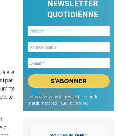
NEWSLETTER
QUOTIDIENNE
t a été
si par
gurante
mporté
Nous envoyons la newsletter le lundi,
mardi, mercredi, jeudi et vendredi
n
le du
 par
SOUTENIR ZENIT