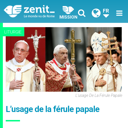
FR
MISSION
LITURGIE
L’usage De La Férule Papale
L’usage de la férule papale