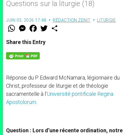
Questions sur la liturgie (18)
JUIN 03, 2026 17:48
RÉDACTION ZENIT
LITURGIE
W
M
F
T
S
h
e
a
w
h
a
s
c
i
a
t
s
e
t
r
Share this Entry
s
e
b
t
e
A
n
o
e
p
g
o
r
p
e
k
r
Réponse du P. Edward McNamara, légionnaire du
Christ, professeur de liturgie et de théologie
sacramentelle à l’
Université pontificale Regina
Apostolorum
.
Question : Lors d’une récente ordination, notre