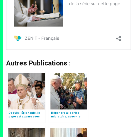
Autres Publications :
Depuis l’Épiphanie, le
Répondre à la crise
pape est apparu avec
migratoire, avec « le
une nouvelle crosse
style de l’humanité »!
pastorale
(texte complet)