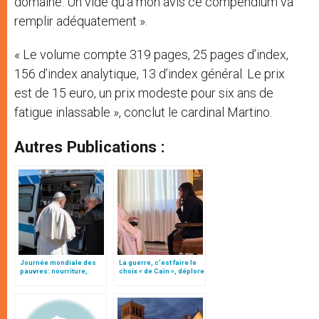
domaine. Un vide qu’à mon avis ce compendium va
remplir adéquatement ».
« Le volume compte 319 pages, 25 pages d’index,
156 d’index analytique, 13 d’index général. Le prix
est de 15 euro, un prix modeste pour six ans de
fatigue inlassable », conclut le cardinal Martino.
Autres Publications :
Journée mondiale des
La guerre, c’est faire le
pauvres: nourriture,
choix « de Caïn », déplore
soins médicaux,
le pape François
sources d’énergie