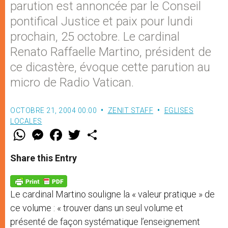
parution est annoncée par le Conseil
pontifical Justice et paix pour lundi
prochain, 25 octobre. Le cardinal
Renato Raffaelle Martino, président de
ce dicastère, évoque cette parution au
micro de Radio Vatican.
OCTOBRE 21, 2004 00:00
ZENIT STAFF
EGLISES
LOCALES
W
M
F
T
S
h
e
a
w
h
a
s
c
i
a
t
s
e
t
r
Share this Entry
s
e
b
t
e
A
n
o
e
p
g
o
r
p
e
k
Le cardinal Martino souligne la « valeur pratique » de
r
ce volume : « trouver dans un seul volume et
présenté de façon systématique l’enseignement