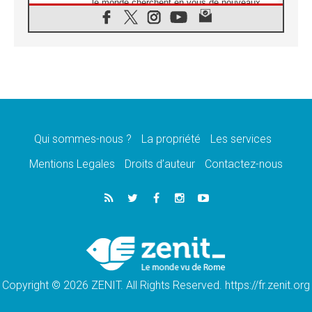
le monde cherchent en vous de nouveaux
saints»
06.08.2026
À Assise, le cardinal Pizzaballa affirme que
«les chrétiens veulent la paix»
06.08.2026
Au Mexique, le cardinal Parolin invite à être
aux côtés des marginalisées
06.08.2026
À Assise, le Pape invite les jeunes à
«construire la civilisation de l'amour»
Qui sommes-nous ?
La propriété
Les services
05.08.2026
Mentions Legales
Droits d’auteur
Contactez-nous
La visite du Pape en Argentine portera «un
message de paix et de dignité humaine»
05.08.2026
«La visite du Pape en Uruguay renforcera
l'espérance» affirme Mgr Tróccoli
05.08.2026
Le nonce en Ukraine: «Il est inquiétant
d'entendre ceux qui bénissent la guerre»
Copyright © 2026 ZENIT. All Rights Reserved. https://fr.zenit.org