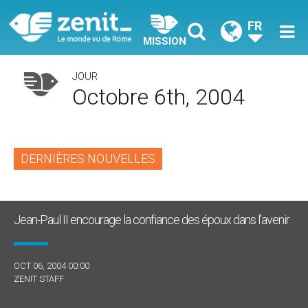
FR
MISSION
JOUR
Octobre 6th, 2004
DERNIÈRES NOUVELLES
Jean-Paul II encourage la confiance des époux dans l’avenir
OCT 06, 2004 00:00
ZENIT STAFF