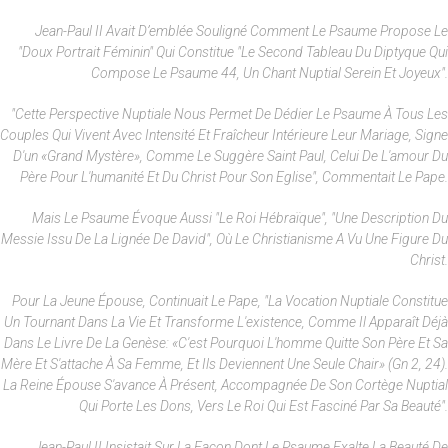
Jean-Paul II Avait D’emblée Souligné Comment Le Psaume Propose Le
"doux Portrait Féminin" Qui Constitue "le Second Tableau Du Diptyque Qui
Compose Le Psaume 44, Un Chant Nuptial Serein Et Joyeux".
"Cette Perspective Nuptiale Nous Permet De Dédier Le Psaume À Tous Les
Couples Qui Vivent Avec Intensité Et Fraîcheur Intérieure Leur Mariage, Signe
D'un «grand Mystère», Comme Le Suggère Saint Paul, Celui De L'amour Du
Père Pour L'humanité Et Du Christ Pour Son Eglise", Commentait Le Pape.
Mais Le Psaume Évoque Aussi "le Roi Hébraïque", "une Description Du
Messie Issu De La Lignée De David", Où Le Christianisme A Vu Une Figure Du
Christ.
Pour La Jeune Épouse, Continuait Le Pape, "la Vocation Nuptiale Constitue
Un Tournant Dans La Vie Et Transforme L'existence, Comme Il Apparaît Déjà
Dans Le Livre De La Genèse: «C'est Pourquoi L'homme Quitte Son Père Et Sa
Mère Et S'attache À Sa Femme, Et Ils Deviennent Une Seule Chair» (Gn 2, 24).
La Reine Épouse S'avance À Présent, Accompagnée De Son Cortège Nuptial
Qui Porte Les Dons, Vers Le Roi Qui Est Fasciné Par Sa Beauté".
Jean-Paul II Insistait Sur La Façon Dont Le Psaume Exalte La Beauté De