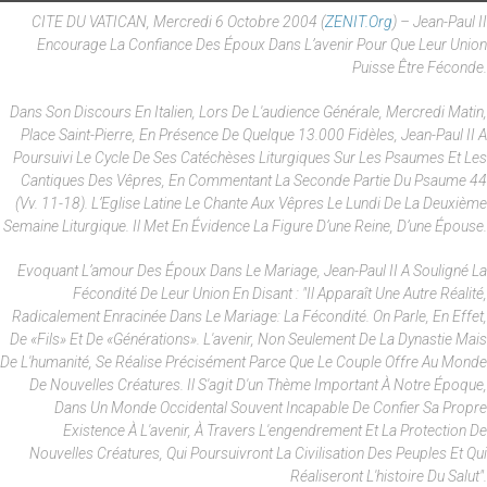
CITE DU VATICAN, Mercredi 6 Octobre 2004 (
ZENIT.org
) – Jean-Paul II
Encourage La Confiance Des Époux Dans L’avenir Pour Que Leur Union
Puisse Être Féconde.
Dans Son Discours En Italien, Lors De L'audience Générale, Mercredi Matin,
Place Saint-Pierre, En Présence De Quelque 13.000 Fidèles, Jean-Paul II A
Poursuivi Le Cycle De Ses Catéchèses Liturgiques Sur Les Psaumes Et Les
Cantiques Des Vêpres, En Commentant La Seconde Partie Du Psaume 44
(vv. 11-18). L’Eglise Latine Le Chante Aux Vêpres Le Lundi De La Deuxième
Semaine Liturgique. Il Met En Évidence La Figure D’une Reine, D’une Épouse.
Evoquant L’amour Des Époux Dans Le Mariage, Jean-Paul II A Souligné La
Fécondité De Leur Union En Disant : "Il Apparaît Une Autre Réalité,
Radicalement Enracinée Dans Le Mariage: La Fécondité. On Parle, En Effet,
De «fils» Et De «générations». L'avenir, Non Seulement De La Dynastie Mais
De L'humanité, Se Réalise Précisément Parce Que Le Couple Offre Au Monde
De Nouvelles Créatures. Il S'agit D'un Thème Important À Notre Époque,
Dans Un Monde Occidental Souvent Incapable De Confier Sa Propre
Existence À L'avenir, À Travers L'engendrement Et La Protection De
Nouvelles Créatures, Qui Poursuivront La Civilisation Des Peuples Et Qui
Réaliseront L'histoire Du Salut".