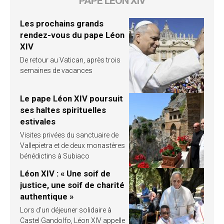
PAPE LÉON XIV
Les prochains grands
rendez-vous du pape Léon
XIV
De retour au Vatican, après trois
semaines de vacances
Le pape Léon XIV poursuit
ses haltes spirituelles
estivales
Visites privées du sanctuaire de
Vallepietra et de deux monastères
bénédictins à Subiaco
Léon XIV : « Une soif de
justice, une soif de charité
authentique »
Lors d’un déjeuner solidaire à
Castel Gandolfo, Léon XIV appelle