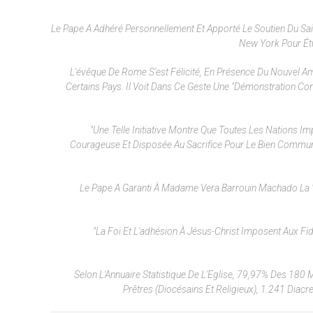
Le Pape A Adhéré Personnellement Et Apporté Le Soutien Du Sai
New York Pour Étu
L'évêque De Rome S'est Félicité, En Présence Du Nouvel Amb
Certains Pays. Il Voit Dans Ce Geste Une "démonstration Co
"Une Telle Initiative Montre Que Toutes Les Nations I
Courageuse Et Disposée Au Sacrifice Pour Le Bien Commun 
Le Pape A Garanti À Madame Vera Barrouin Machado La "f
"La Foi Et L'adhésion À Jésus-Christ Imposent Aux Fid
Selon L'Annuaire Statistique De L'Eglise, 79,97% Des 180 
Prêtres (diocésains Et Religieux), 1.241 Diac