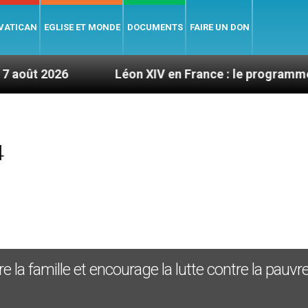
 VATICAN
EGLISE ET MONDE
DOCUMENTS
FAIRE UN DON
026
Léon XIV en France : le programme détaillé
4
la famille et encourage la lutte contre la pauvr