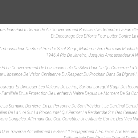
Pape Jean-Paul II Demande Au Gouvernement Brésilien De Défendre La Famille 
Et Encourage Ses Efforts Pour Lutter Contre La 
 Ambassadeur Du Brésil Près Le Saint-Siège, Madame Vera Barrouin Machad
1946 À Rio De Janeiro, Jusqu'ici Ambassadeur À N
e Et Le Gouvernement De Luiz Inacio Lula Da Silva Pour Ce Qui Concerne La "
ar L'absence De Vision Chrétienne Du Respect Du Prochain Dans Sa Dignité 
urager Et Divulguer Les Valeurs De La Foi, Surtout Lorsqu'il S'agit De Recon
ie Familiale Et La Protection De L'enfant À Naître Depuis Le Moment De Sa Con
e La Semaine Dernière, En La Personne De Son Président, Le Cardinal Gerald
ilien De La "Loi Sur La Biosécurité" Qui Permet La Recherche Sur Des Cellule
ons Congelés, Affirmant Que Cela Constitue Une Atteinte Contre Des Vies Na
ion Que Traverse Actuellement Le Brésil "l'engagement À Pourvoir Aux Besoins