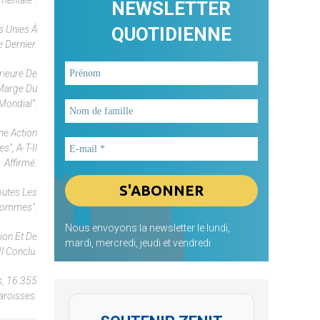
mentale".
NEWSLETTER
s Unies À
QUOTIDIENNE
 Dernier.
rieure De
 Marge Du
ondial".
ne Action
", A-T-Il
Affirmé.
outes Les
 Hommes".
Nous envoyons la newsletter le lundi,
ion Et De
mardi, mercredi, jeudi et vendredi
Il Conclu.
s, 16.355
aroisses.