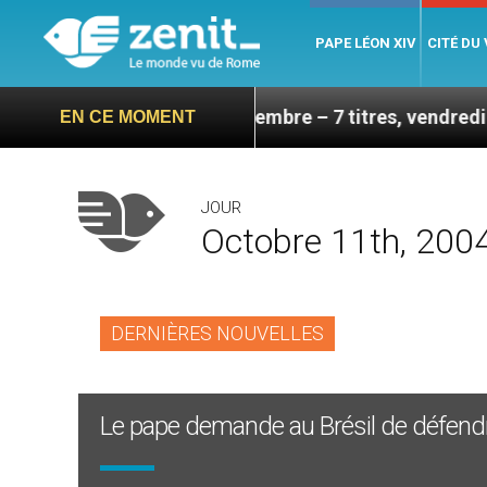
PAPE LÉON XIV
CITÉ DU
de sa visite en septembre – 7 titres, vendredi 7 août 2
EN CE MOMENT
JOUR
Octobre 11th, 200
DERNIÈRES NOUVELLES
Le pape demande au Brésil de défendre 