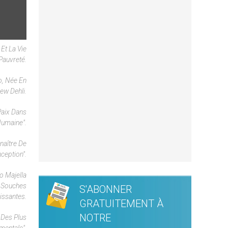
Et La Vie
Pauvreté.
o, Née En
ew Dehli.
paix Dans
Humaine".
naître De
ception".
o Majella
s Souches
S'ABONNER
issantes.
GRATUITEMENT À
NOTRE
 Des Plus