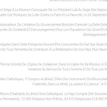
Défavorisés Doit Être Une Priorité Fonda
nt-Siège À La Réunion Convoquée Par Le Président Lula Au Siège Des Nation
dier Les Politiques De Lutte Contre La Faim Et La Pauvreté, Le 20 Septembre
assadeur, De L'initiative Du Gouvernement Brésilien D'annuler La Dette Exté
ncrète De Solidarité Et D'encouragement Pour Les Populations Qui Vivent En
Développement M
mpliquées Dans Cette Entreprise Doivent Être Conscientes Du Fait Que Seule U
De Tous Permettra De Contribuer À La Rédemption De Ces Pays Plus Pauvres
erme Volonté De L'Eglise De Collaborer, Dans Le Cadre De Sa Mission, À T
Initiatives Au Service De Tout L'homme Et De Tous Les
èles Catholiques, Y Compris Au Brésil, D'être Des Instruments De Réconciliat
Fraternité, Dans La Vérité, La Justice Et L'amour", A-T-
Millions D'habitants Du Brésil Sont Catholiques. Le Pays Compte 266 Diocèse
res Permanents, 13.380 Religieux Non Prêtres, 34.475 Religieuses Et 8.982 P