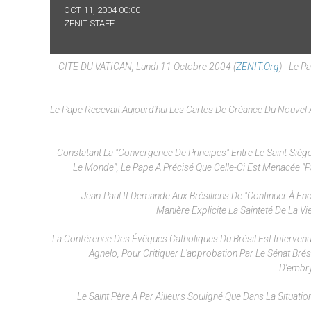
OCT 11, 2004 00:00
ZENIT STAFF
CITE DU VATICAN, Lundi 11 Octobre 2004 (
ZENIT.org
) - Le 
Le Pape Recevait Aujourd'hui Les Cartes De Créance Du Nouvel
Constatant La "convergence De Principes" Entre Le Saint-Sièg
Le Monde", Le Pape A Précisé Que Celle-Ci Est Menacée "p
Jean-Paul II Demande Aux Brésiliens De "continuer À Enco
Manière Explicite La Sainteté De La V
La Conférence Des Évêques Catholiques Du Brésil Est Intervenu
Agnelo, Pour Critiquer L'approbation Par Le Sénat Brés
D'embry
Le Saint Père A Par Ailleurs Souligné Que Dans La Situat