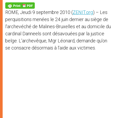
A
n
o
e
p
g
o
r
p
e
k
ROME, Jeudi 9 septembre 2010 (
ZENIT.org
) – Les
r
perquisitions menées le 24 juin dernier au siège de
l’archevéché de Malines-Bruxelles et au domicile du
cardinal Danneels sont désavouées par la justice
belge. L’archevêque, Mgr Léonard, demande qu’on
se consacre désormais à l’aide aux victimes.