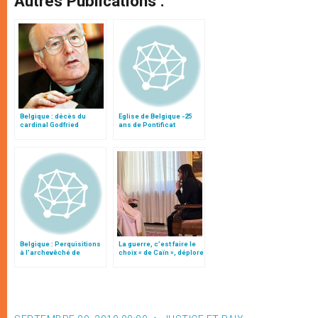
Autres Publications :
Belgique : décès du
Eglise de Belgique -25
cardinal Godfried
ans de Pontificat
Danneels
Belgique : Perquisitions
La guerre, c’est faire le
à l’archevêché de
choix « de Caïn », déplore
Malines-Bruxelles, «
le pape François
irrégulières »