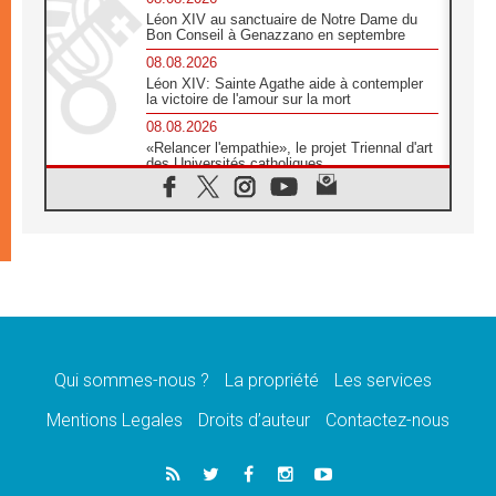
Léon XIV au sanctuaire de Notre Dame du
Bon Conseil à Genazzano en septembre
08.08.2026
Léon XIV: Sainte Agathe aide à contempler
la victoire de l'amour sur la mort
08.08.2026
«Relancer l'empathie», le projet Triennal d'art
des Universités catholiques
08.08.2026
Signis 2026, donner la parole aux religieuses
catholiques
08.08.2026
Au Bangladesh, l'Église accompagne les
Dalits sur le chemin de la dignité
07.08.2026
Philippines: le vicariat apostolique de
Calapan devient un diocèse
Qui sommes-nous ?
La propriété
Les services
07.08.2026
Congo-Brazzaville: le 15 août, entre solennité
Mentions Legales
Droits d’auteur
Contactez-nous
de l'Assomption et mémoire nationale
07.08.2026
«La paix commence par l'empathie» estime
le cardinal Parolin