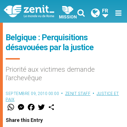
FR
MISSION
Belgique : Perquisitions
désavouées par la justice
Priorité aux victimes demande
l’archevêque
SEPTEMBRE 09, 2010 00:00
ZENIT STAFF
JUSTICE ET
PAIX
W
M
F
T
S
h
e
a
w
h
a
s
c
i
a
t
s
e
t
r
Share this Entry
s
e
b
t
e