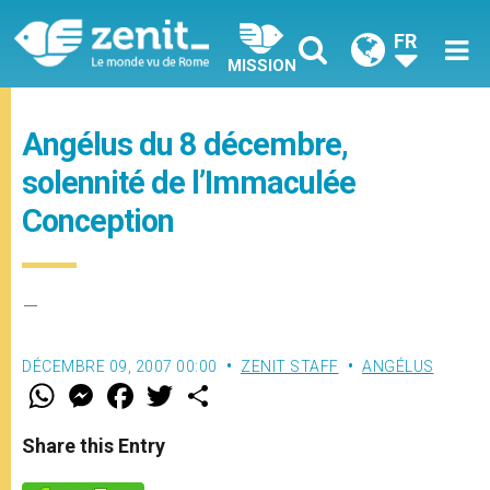
FR
MISSION
Angélus du 8 décembre,
solennité de l’Immaculée
Conception
–
DÉCEMBRE 09, 2007 00:00
ZENIT STAFF
ANGÉLUS
W
M
F
T
S
h
e
a
w
h
a
s
c
i
a
t
s
e
t
r
Share this Entry
s
e
b
t
e
A
n
o
e