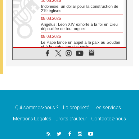
10.08.2026
Indonésie: un dollar pour la construction de
219 églises
09.08.2026
Angélus: Léon XIV exhorte à la foi en Dieu
dépouillée de tout orgueil
09.08.2026
Le Pape lance un appel à la paix au Soudan
et à la protection des civils
09.08.2026
Déclaration d'Addis-Abeba du SCEAM sur
l'Éducation Catholique en Afrique
08.08.2026
En Cisjordanie, les chrétiens se sentent
seuls face à la violence des colons
08.08.2026
Léon XIV au sanctuaire de Notre Dame du
Bon Conseil à Genazzano en septembre
Qui sommes-nous ?
La propriété
Les services
08.08.2026
Léon XIV: Sainte Agathe aide à contempler
Mentions Legales
Droits d’auteur
Contactez-nous
la victoire de l'amour sur la mort
08.08.2026
«Relancer l'empathie», le projet Triennal d'art
des Universités catholiques