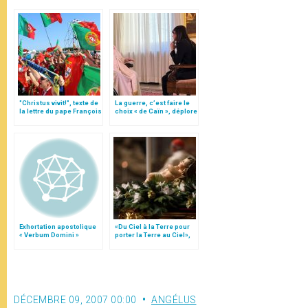
"Christus vivit!", texte de
La guerre, c’est faire le
la lettre du pape François
choix « de Caïn », déplore
aux jeunes du monde
le pape François
Exhortation apostolique
«Du Ciel à la Terre pour
« Verbum Domini »
porter la Terre au Ciel»,
par Mgr Francesco Follo
DÉCEMBRE 09, 2007 00:00
ANGÉLUS