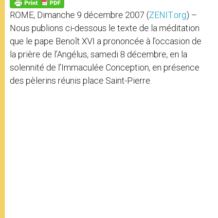
p
g
o
r
p
e
k
ROME, Dimanche 9 décembre 2007 (
ZENIT.org
) –
r
Nous publions ci-dessous le texte de la méditation
que le pape Benoît XVI a prononcée à l’occasion de
la prière de l’Angélus, samedi 8 décembre, en la
solennité de l’Immaculée Conception, en présence
des pèlerins réunis place Saint-Pierre.