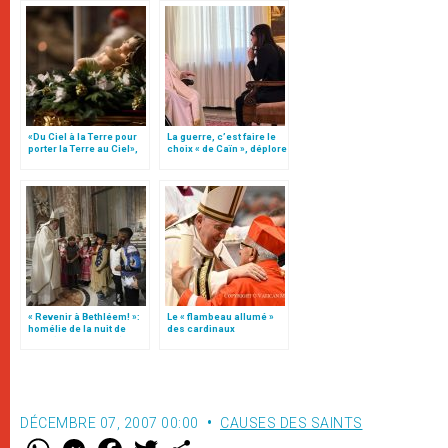
«Du Ciel à la Terre pour
La guerre, c’est faire le
porter la Terre au Ciel»,
choix « de Caïn », déplore
par Mgr Francesco Follo
le pape François
« Revenir à Bethléem! »:
Le « flambeau allumé »
homélie de la nuit de
des cardinaux
Noël (texte complet)
DÉCEMBRE 07, 2007 00:00
CAUSES DES SAINTS
W
M
F
T
S