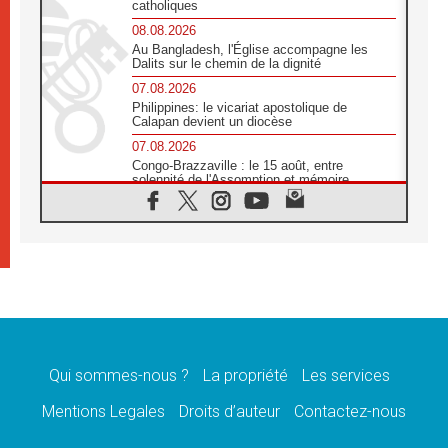
catholiques
08.08.2026
Au Bangladesh, l'Église accompagne les
Dalits sur le chemin de la dignité
07.08.2026
Philippines: le vicariat apostolique de
Calapan devient un diocèse
07.08.2026
Congo-Brazzaville : le 15 août, entre
solennité de l'Assomption et mémoire
nationale
07.08.2026
«La paix commence par l'empathie» estime
le cardinal Parolin
07.08.2026
En Colombie, «la paix ne s'achète pas avec
une signature»
07.08.2026
Le programme du voyage apostolique du
Pape en France dévoilé
Qui sommes-nous ?
La propriété
Les services
07.08.2026
Mentions Legales
Droits d’auteur
Contactez-nous
1ère Conférence continentale sur l'éducation
catholique en Afrique