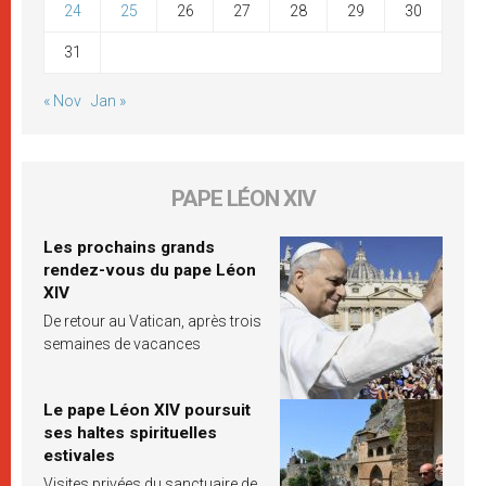
24
25
26
27
28
29
30
31
« Nov
Jan »
PAPE LÉON XIV
Les prochains grands
rendez-vous du pape Léon
XIV
De retour au Vatican, après trois
semaines de vacances
Le pape Léon XIV poursuit
ses haltes spirituelles
estivales
Visites privées du sanctuaire de