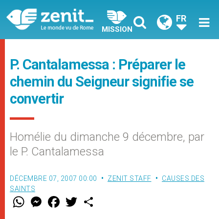
FR
MISSION
P. Cantalamessa : Préparer le
chemin du Seigneur signifie se
convertir
Homélie du dimanche 9 décembre, par
le P. Cantalamessa
DÉCEMBRE 07, 2007 00:00
ZENIT STAFF
CAUSES DES
SAINTS
W
M
F
T
S
h
e
a
w
h
a
s
c
i
a