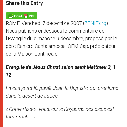
t
s
e
t
r
Share this Entry
s
e
b
t
e
A
n
o
e
p
g
o
r
p
e
k
ROME, Vendredi 7 décembre 2007 (
ZENIT.org
) –
r
Nous publions ci-dessous le commentaire de
l’Evangile du dimanche 9 décembre, proposé par le
père Raniero Cantalamessa, OFM Cap, prédicateur
de la Maison pontificale.
Evangile de Jésus Christ selon saint Matthieu 3, 1-
12
En ces jours-là, paraît Jean le Baptiste, qui proclame
dans le désert de Judée :
« Convertissez-vous, car le Royaume des cieux est
tout proche. »