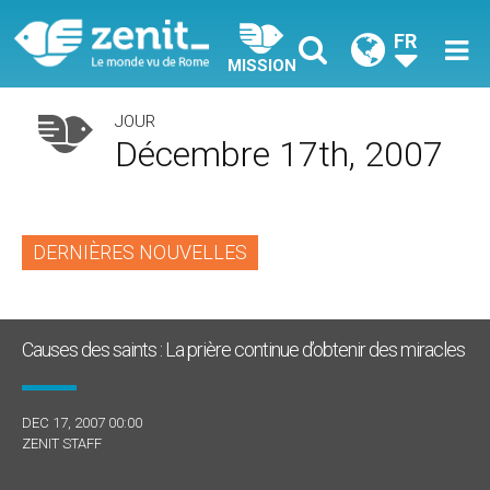
FR
MISSION
JOUR
Décembre 17th, 2007
DERNIÈRES NOUVELLES
Causes des saints : La prière continue d’obtenir des miracles
DEC 17, 2007 00:00
ZENIT STAFF