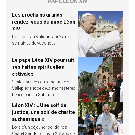
PAPE LÉON XIV
Les prochains grands
rendez-vous du pape Léon
XIV
De retour au Vatican, après trois
semaines de vacances
Le pape Léon XIV poursuit
ses haltes spirituelles
estivales
Visites privées du sanctuaire de
Vallepietra et de deux monastères
bénédictins à Subiaco
Léon XIV : « Une soif de
justice, une soif de charité
authentique »
Lors d’un déjeuner solidaire à
Castel Gandolfo, Léon XIV appelle