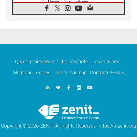
des Universités catholiques
08.08.2026
Signis 2026, donner la parole aux religieuses
catholiques
08.08.2026
Au Bangladesh, l'Église accompagne les
Dalits sur le chemin de la dignité
07.08.2026
Philippines: le vicariat apostolique de
Calapan devient un diocèse
Qui sommes-nous ?
La propriété
Les services
07.08.2026
Congo-Brazzaville: le 15 août, entre solennité
Mentions Legales
Droits d’auteur
Contactez-nous
de l'Assomption et mémoire nationale
07.08.2026
«La paix commence par l'empathie» estime
le cardinal Parolin
07.08.2026
En Colombie, «la paix ne s'achète pas avec
une signature»
Copyright © 2026 ZENIT. All Rights Reserved. https://fr.zenit.org