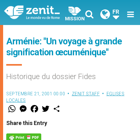
FR
MISSION
Arménie: "Un voyage à grande
signification œcuménique"
Historique du dossier Fides
SEPTEMBRE 21, 2001 00:00
ZENIT STAFF
EGLISES
LOCALES
W
M
F
T
S
h
e
a
w
h
a
s
c
i
a
t
s
e
t
r
Share this Entry
s
e
b
t
e
A
n
o
e
p
g
o
r