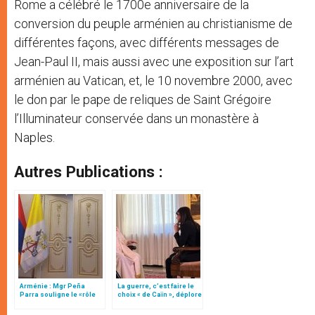
Rome a célébré le 1700e anniversaire de la
conversion du peuple arménien au christianisme de
différentes façons, avec différents messages de
Jean-Paul II, mais aussi avec une exposition sur l’art
arménien au Vatican, et, le 10 novembre 2000, avec
le don par le pape de reliques de Saint Grégoire
l’Illuminateur conservée dans un monastère à
Naples.
Autres Publications :
Arménie : Mgr Peña
La guerre, c’est faire le
Parra souligne le «rôle
choix « de Caïn », déplore
positif» de la religion
le pape François
dans la société