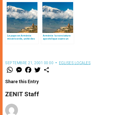
(traduction complète)
Le pape en Arménie:
Arménie: la nonciature
miséricorde, unité des
apostolique ouvre un
chrétiens et prière pour
nouveau bureau à Erevan
la paix
SEPTEMBRE 21, 2001 00:00
EGLISES LOCALES
W
M
F
T
S
h
e
a
w
h
a
s
c
i
a
t
s
e
t
r
Share this Entry
s
e
b
t
e
A
n
o
e
p
g
o
r
ZENIT Staff
p
e
k
r