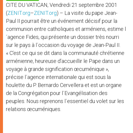
p
e
k
CITE DU VATICAN, Vendredi 21 septembre 2001
r
(
ZENIT.org
–
ZENIT.org
) – La visite du pape Jean-
Paul II pourrait être un événement décisif pour la
communion entre catholiques et arméniens, estime l
´agence Fides, qui présente un dossier très nourri
sur le pays à l´occasion du voyage de Jean-Paul II.
« C’est ce qui se dit dans la communauté chrétienne
arménienne, heureuse d’accueillir le Pape dans un
voyage à grande signification œcuménique »,
précise l´agence internationale qui est sous la
houlette du P. Bernardo Cervellera et est un organe
de la Congrégation pour l´Evangélisation des
peuples. Nous reprenons l´essentiel du volet sur les
relations œcuméniques.