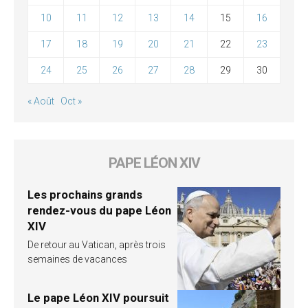
10
11
12
13
14
15
16
17
18
19
20
21
22
23
24
25
26
27
28
29
30
« Août
Oct »
PAPE LÉON XIV
Les prochains grands
rendez-vous du pape Léon
XIV
De retour au Vatican, après trois
semaines de vacances
Le pape Léon XIV poursuit