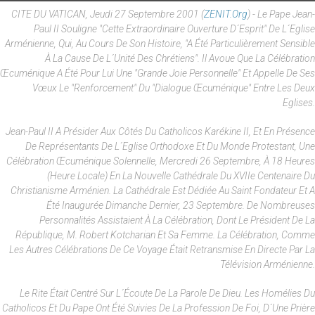
CITE DU VATICAN, Jeudi 27 Septembre 2001 (
ZENIT.org
) - Le Pape Jean-
Paul II Souligne "cette Extraordinaire Ouverture D´esprit" De L´Eglise
Arménienne, Qui, Au Cours De Son Histoire, "a Été Particulièrement Sensible
À La Cause De L´unité Des Chrétiens". Il Avoue Que La Célébration
Œcuménique A Été Pour Lui Une "grande Joie Personnelle" Et Appelle De Ses
Vœux Le "renforcement" Du "dialogue Œcuménique" Entre Les Deux
Eglises.
Jean-Paul II A Présider Aux Côtés Du Catholicos Karékine II, Et En Présence
De Représentants De L´Eglise Orthodoxe Et Du Monde Protestant, Une
Célébration Œcuménique Solennelle, Mercredi 26 Septembre, À 18 Heures
(heure Locale) En La Nouvelle Cathédrale Du XVIIe Centenaire Du
Christianisme Arménien. La Cathédrale Est Dédiée Au Saint Fondateur Et A
Été Inaugurée Dimanche Dernier, 23 Septembre. De Nombreuses
Personnalités Assistaient À La Célébration, Dont Le Président De La
République, M. Robert Kotcharian Et Sa Femme. La Célébration, Comme
Les Autres Célébrations De Ce Voyage Était Retransmise En Directe Par La
Télévision Arménienne.
Le Rite Était Centré Sur L´écoute De La Parole De Dieu. Les Homélies Du
Catholicos Et Du Pape Ont Été Suivies De La Profession De Foi, D´une Prière