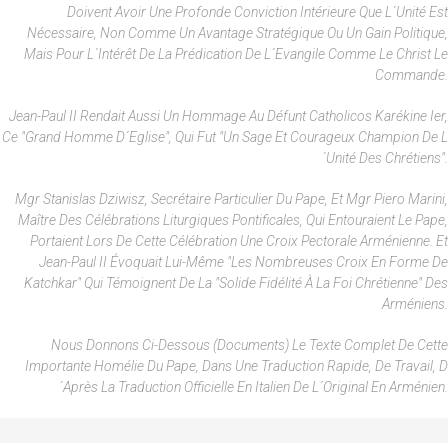
Doivent Avoir Une Profonde Conviction Intérieure Que L´unité Est
Nécessaire, Non Comme Un Avantage Stratégique Ou Un Gain Politique,
Mais Pour L´intérêt De La Prédication De L´Evangile Comme Le Christ Le
Commande.
Jean-Paul II Rendait Aussi Un Hommage Au Défunt Catholicos Karékine Ier,
Ce "grand Homme D´Eglise", Qui Fut "un Sage Et Courageux Champion De L
´unité Des Chrétiens".
Mgr Stanislas Dziwisz, Secrétaire Particulier Du Pape, Et Mgr Piero Marini,
Maître Des Célébrations Liturgiques Pontificales, Qui Entouraient Le Pape,
Portaient Lors De Cette Célébration Une Croix Pectorale Arménienne. Et
Jean-Paul II Évoquait Lui-Même "les Nombreuses Croix En Forme De
Katchkar" Qui Témoignent De La "solide Fidélité À La Foi Chrétienne" Des
Arméniens.
Nous Donnons Ci-Dessous (documents) Le Texte Complet De Cette
Importante Homélie Du Pape, Dans Une Traduction Rapide, De Travail, D
´après La Traduction Officielle En Italien De L´original En Arménien.