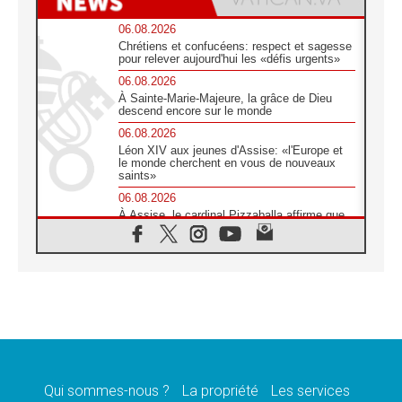
06.08.2026
Chrétiens et confucéens: respect et sagesse
pour relever aujourd'hui les «défis urgents»
06.08.2026
À Sainte-Marie-Majeure, la grâce de Dieu
descend encore sur le monde
06.08.2026
Léon XIV aux jeunes d'Assise: «l'Europe et
le monde cherchent en vous de nouveaux
saints»
06.08.2026
À Assise, le cardinal Pizzaballa affirme que
«les chrétiens veulent la paix»
06.08.2026
Au Mexique, le cardinal Parolin invite à être
aux côtés des marginalisées
06.08.2026
À Assise, le Pape invite les jeunes à
«construire la civilisation de l'amour»
05.08.2026
La visite du Pape en Argentine portera «un
message de paix et de dignité humaine»
Qui sommes-nous ?
La propriété
Les services