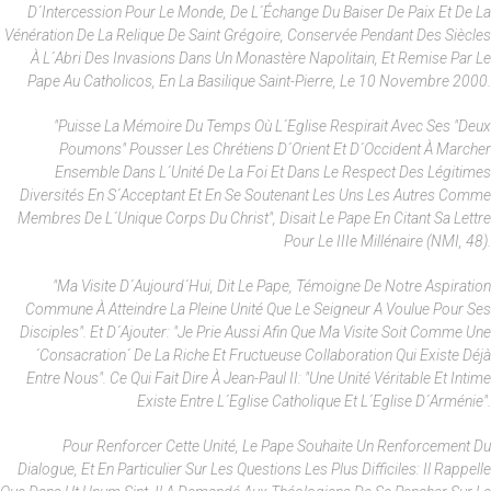
D´intercession Pour Le Monde, De L´échange Du Baiser De Paix Et De La
Vénération De La Relique De Saint Grégoire, Conservée Pendant Des Siècles
À L´abri Des Invasions Dans Un Monastère Napolitain, Et Remise Par Le
Pape Au Catholicos, En La Basilique Saint-Pierre, Le 10 Novembre 2000.
"Puisse La Mémoire Du Temps Où L´Eglise Respirait Avec Ses "deux
Poumons" Pousser Les Chrétiens D´Orient Et D´Occident À Marcher
Ensemble Dans L´unité De La Foi Et Dans Le Respect Des Légitimes
Diversités En S´acceptant Et En Se Soutenant Les Uns Les Autres Comme
Membres De L´unique Corps Du Christ", Disait Le Pape En Citant Sa Lettre
Pour Le IIIe Millénaire (NMI, 48).
"Ma Visite D´aujourd´hui, Dit Le Pape, Témoigne De Notre Aspiration
Commune À Atteindre La Pleine Unité Que Le Seigneur A Voulue Pour Ses
Disciples". Et D´ajouter: "Je Prie Aussi Afin Que Ma Visite Soit Comme Une
´consacration´ De La Riche Et Fructueuse Collaboration Qui Existe Déjà
Entre Nous". Ce Qui Fait Dire À Jean-Paul II: "Une Unité Véritable Et Intime
Existe Entre L´Eglise Catholique Et L´Eglise D´Arménie".
Pour Renforcer Cette Unité, Le Pape Souhaite Un Renforcement Du
Dialogue, Et En Particulier Sur Les Questions Les Plus Difficiles: Il Rappelle