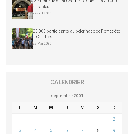
Mémoire de saint Charbel, le saint aux 30 000
miracles
24 Juil 2026
20 000 participants au pèlerinage de Pentecôte
à Chartres
22 Mai 2026
CALENDRIER
septembre 2001
L
M
M
J
V
S
D
1
2
3
4
5
6
7
8
9