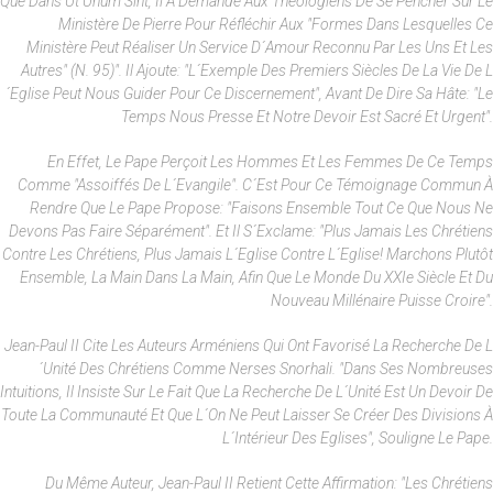
Que Dans Ut Unum Sint, Il A Demandé Aux Théologiens De Se Pencher Sur Le
Ministère De Pierre Pour Réfléchir Aux "formes Dans Lesquelles Ce
Ministère Peut Réaliser Un Service D´amour Reconnu Par Les Uns Et Les
Autres" (n. 95)". Il Ajoute: "L´exemple Des Premiers Siècles De La Vie De L
´Eglise Peut Nous Guider Pour Ce Discernement", Avant De Dire Sa Hâte: "Le
Temps Nous Presse Et Notre Devoir Est Sacré Et Urgent".
En Effet, Le Pape Perçoit Les Hommes Et Les Femmes De Ce Temps
Comme "assoiffés De L´Evangile". C´est Pour Ce Témoignage Commun À
Rendre Que Le Pape Propose: "Faisons Ensemble Tout Ce Que Nous Ne
Devons Pas Faire Séparément". Et Il S´exclame: "Plus Jamais Les Chrétiens
Contre Les Chrétiens, Plus Jamais L´Eglise Contre L´Eglise! Marchons Plutôt
Ensemble, La Main Dans La Main, Afin Que Le Monde Du XXIe Siècle Et Du
Nouveau Millénaire Puisse Croire".
Jean-Paul II Cite Les Auteurs Arméniens Qui Ont Favorisé La Recherche De L
´unité Des Chrétiens Comme Nerses Snorhali. "Dans Ses Nombreuses
Intuitions, Il Insiste Sur Le Fait Que La Recherche De L´unité Est Un Devoir De
Toute La Communauté Et Que L´on Ne Peut Laisser Se Créer Des Divisions À
L´intérieur Des Eglises", Souligne Le Pape.
Du Même Auteur, Jean-Paul II Retient Cette Affirmation: "Les Chrétiens