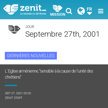
FR
MISSION
JOUR
Septembre 27th, 2001
DERNIÈRES NOUVELLES
L´Eglise arménienne, "sensible à la cause de l´unité des
chrétiens"
SEP 27, 2001 00:00
ZENIT STAFF