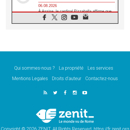
06.08.2026
À Assise, le cardinal Pizzaballa affirme que
«les chrétiens veulent la paix»
06.08.2026
Au Mexique, le cardinal Parolin invite à être
aux côtés des marginalisées
06.08.2026
À Assise, le Pape invite les jeunes à
«construire la civilisation de l'amour»
05.08.2026
La visite du Pape en Argentine portera «un
message de paix et de dignité humaine»
Qui sommes-nous ?
La propriété
Les services
05.08.2026
Mentions Legales
Droits d’auteur
Contactez-nous
«La visite du Pape en Uruguay renforcera
l'espérance» affirme Mgr Tróccoli
05.08.2026
Le nonce en Ukraine: «Il est inquiétant
d'entendre ceux qui bénissent la guerre»
05.08.2026
Léon XIV au Pérou, une lueur d'espoir pour
un peuple en quête de paix
Copyright © 2026 ZENIT. All Rights Reserved. https://fr.zenit.org