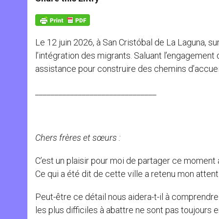
s
e
b
t
e
A
n
o
e
p
g
o
r
p
e
k
r
Le 12 juin 2026, à San Cristóbal de La Laguna, sur
l’intégration des migrants. Saluant l’engagement de
assistance pour construire des chemins d’accueil,
_______________________________
Chers frères et sœurs :
C’est un plaisir pour moi de partager ce moment 
Ce qui a été dit de cette ville a retenu mon attenti
Peut-être ce détail nous aidera-t-il à comprendre
les plus difficiles à abattre ne sont pas toujours e