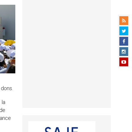
 dons.
 la
 de
fiance