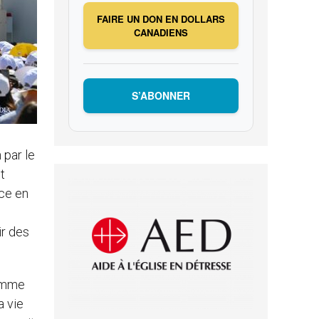
FAIRE UN DON EN DOLLARS
CANADIENS
S’ABONNER
 par le
t
nce en
ir des
comme
a vie