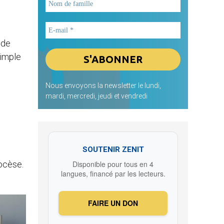
 de
simple
Nous envoyons la newsletter le lundi,
mardi, mercredi, jeudi et vendredi
SOUTENIR ZENIT
iocèse.
Disponible pour tous en 4
langues, financé par les lecteurs.
FAIRE UN DON