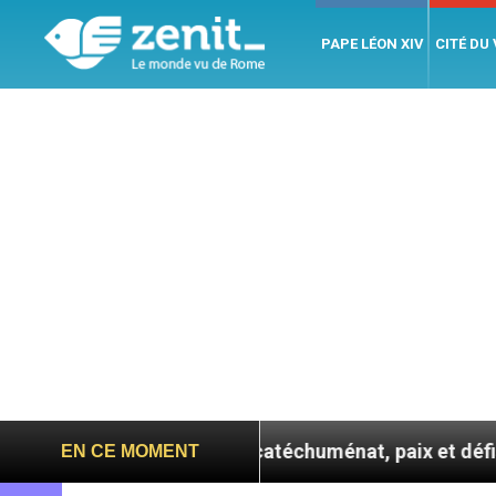
PAPE LÉON XIV
CITÉ DU
onfie : entre catéchuménat, paix et défis migratoires
EN CE MOMENT