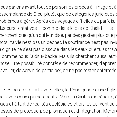
ous parlons avant tout de personnes créées à l’image et à 
essemblance de Dieu, plutôt que de catégories juridiques 
roblèmes à gérer. Après des voyages difficiles et, parfois,
lusieurs tentatives — comme dans le cas de Khalid —, ils
herchent quelqu’un qui leur dise, par des gestes plus que 
ots : ta vie n’est pas un déchet, ta souffrance n’est pas invi
a dignité ne s’est pas dissoute dans les eaux que tu as tra
 comme nous l’a dit Mbacke. Mais ils cherchent aussi aut
hose : une possibilité concrète de recommencer, d’appren
ravailler, de servir, de participer, de ne pas rester enfermé
 ses paroles et, à travers elles, le témoignage d’une Églis
avec ceux qui marchent ». Merci à Caritas diocésaine, à
es et à tant de réalités ecclésiales et civiles qui vont au-
ssus de protection, de promotion et d’intégration. Merci