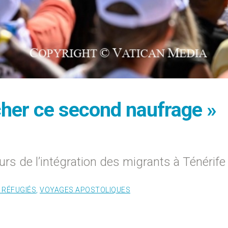
cher ce second naufrage »
rs de l’intégration des migrants à Ténérife
 RÉFUGIÉS
,
VOYAGES APOSTOLIQUES