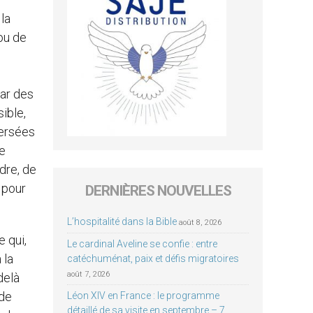
la
ou de
par des
sible,
versées
re
dre, de
s pour
DERNIÈRES NOUVELLES
L’hospitalité dans la Bible
août 8, 2026
e qui,
Le cardinal Aveline se confie : entre
 la
catéchuménat, paix et défis migratoires
août 7, 2026
delà
 de
Léon XIV en France : le programme
détaillé de sa visite en septembre – 7