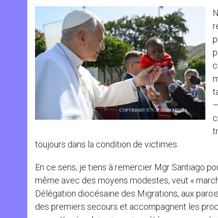
N
r
p
p
c
m
t
—
c
t
toujours dans la condition de victimes.
En ce sens, je tiens à remercier Mgr Santiago pour
même avec des moyens modestes, veut « marcher 
Délégation diocésaine des Migrations, aux paroiss
des premiers secours et accompagnent les proce