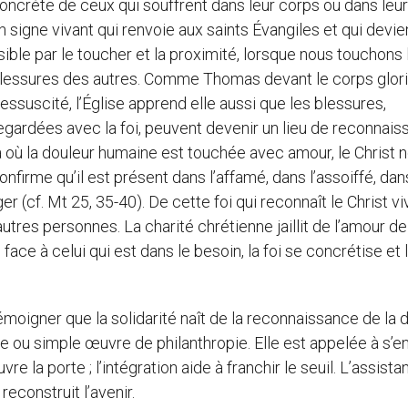
oncrète de ceux qui souffrent dans leur corps ou dans leur
n signe vivant qui renvoie aux saints Évangiles et qui devie
isible par le toucher et la proximité, lorsque nous touchons 
lessures des autres. Comme Thomas devant le corps glor
essuscité, l’Église apprend elle aussi que les blessures,
egardées avec la foi, peuvent devenir un lieu de reconnais
à où la douleur humaine est touchée avec amour, le Christ 
onfirme qu’il est présent dans l’affamé, dans l’assoiffé, dans
er (cf. Mt 25, 35-40). De cette foi qui reconnaît le Christ vi
autres personnes. La charité chrétienne jaillit de l’amour d
face à celui qui est dans le besoin, la foi se concrétise et
moigner que la solidarité naît de la reconnaissance de la d
ou simple œuvre de philanthropie. Elle est appelée à s’e
e la porte ; l’intégration aide à franchir le seuil. L’assist
reconstruit l’avenir.