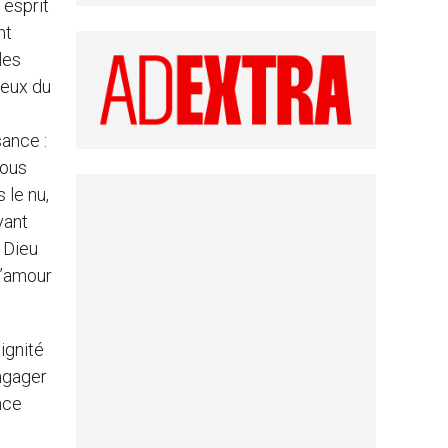
 esprit
nt
les
ieux du
sance :
nous
 le nu,
vant
e Dieu
 l’amour
ignité
ngager
ance