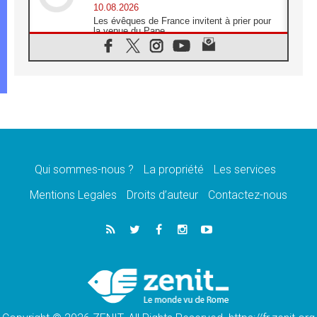
10.08.2026
Les évêques de France invitent à prier pour
la venue du Pape
10.08.2026
Création d'un réseau des médias catholiques
au Tchad
10.08.2026
Indonésie: un dollar pour la construction de
219 églises
09.08.2026
Angélus: Léon XIV exhorte à la foi en Dieu
dépouillée de tout orgueil
Qui sommes-nous ?
La propriété
Les services
09.08.2026
Le Pape lance un appel à la paix au Soudan
Mentions Legales
Droits d’auteur
Contactez-nous
et à la protection des civils
09.08.2026
Déclaration d'Addis-Abeba du SCEAM sur
l'Éducation Catholique en Afrique
08.08.2026
En Cisjordanie, les chrétiens se sentent
seuls face à la violence des colons