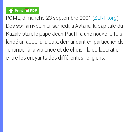
A
n
o
e
p
g
o
r
p
e
k
ROME, dimanche 23 septembre 2001 (
ZENIT.org
) –
r
Dès son arrivée hier samedi, à Astana, la capitale du
Kazakhstan, le pape Jean-Paul II a une nouvelle fois
lancé un appel à la paix, demandant en particulier de
renoncer à la violence et de choisir la collaboration
entre les croyants des différentes religions.