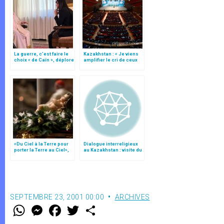
La guerre, c’est faire le
Kazakhstan : « Je viens
choix « de Caïn », déplore
amplifier le cri de ceux
le pape François
qui implorent la paix »
«Du Ciel à la Terre pour
Dialogue interreligieux
porter la Terre au Ciel»,
au Kazakhstan : visite du
par Mgr Francesco Follo
card. Tauran
SEPTEMBRE 23, 2001 00:00
ARCHIVES
W
M
F
T
S
h
e
a
w
h
a
s
c
i
a