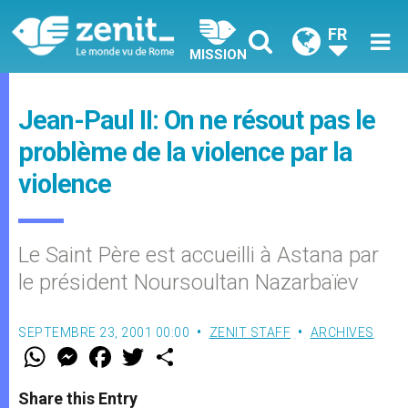
FR
MISSION
Jean-Paul II: On ne résout pas le
problème de la violence par la
violence
Le Saint Père est accueilli à Astana par
le président Noursoultan Nazarbaïev
SEPTEMBRE 23, 2001 00:00
ZENIT STAFF
ARCHIVES
W
M
F
T
S
h
e
a
w
h
a
s
c
i
a
t
s
e
t
r
Share this Entry
s
e
b
t
e