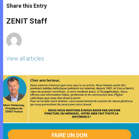
t
s
e
t
r
Share this Entry
s
e
b
t
e
A
n
o
e
p
g
o
r
ZENIT Staff
p
e
k
r
View all articles
FAIRE UN DON