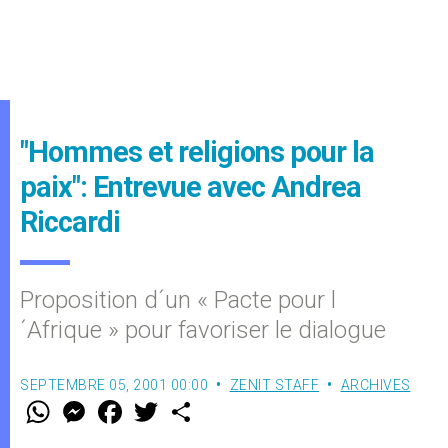
"Hommes et religions pour la
paix": Entrevue avec Andrea
Riccardi
Proposition d´un « Pacte pour l
´Afrique » pour favoriser le dialogue
SEPTEMBRE 05, 2001 00:00
ZENIT STAFF
ARCHIVES
W
M
F
T
S
h
e
a
w
h
a
s
c
i
a