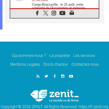
Congo-Brazzaville : le 15 août, entre
solennité de l'Assomption et mémoire
nationale
07.08.2026
«La paix commence par l'empathie» estime
le cardinal Parolin
07.08.2026
En Colombie, «la paix ne s'achète pas avec
une signature»
07.08.2026
Le programme du voyage apostolique du
Pape en France dévoilé
Qui sommes-nous ?
La propriété
Les services
07.08.2026
Mentions Legales
Droits d’auteur
Contactez-nous
1ère Conférence continentale sur l'éducation
catholique en Afrique
07.08.2026
Un logo symbolique pour la venue du Pape
en France
07.08.2026
Cardinal Rossi: «La venue du Pape Léon en
Argentine est un hommage à François»
Copyright © 2026 ZENIT. All Rights Reserved. https://fr.zenit.org