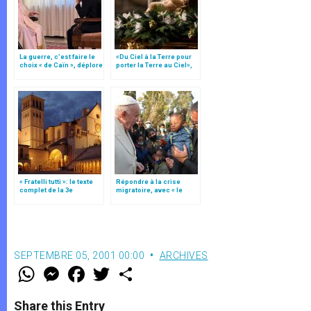
La guerre, c’est faire le
«Du Ciel à la Terre pour
choix « de Caïn », déplore
porter la Terre au Ciel»,
le pape François
par Mgr Francesco Follo
« Fratelli tutti »: le texte
Répondre à la crise
complet de la 3e
migratoire, avec « le
encyclique du pape
style de l’humanité »!
François
(texte complet)
SEPTEMBRE 05, 2001 00:00
ARCHIVES
W
M
F
T
S
h
e
a
w
h
a
s
c
i
a
t
s
e
t
r
Share this Entry