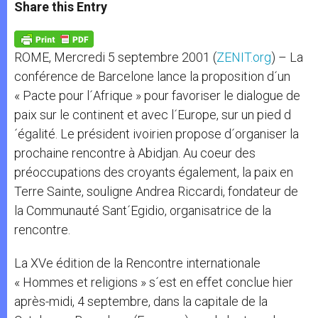
t
s
e
t
r
Share this Entry
s
e
b
t
e
A
n
o
e
p
g
o
r
p
e
k
ROME, Mercredi 5 septembre 2001 (
ZENIT.org
) – La
r
conférence de Barcelone lance la proposition d´un
« Pacte pour l´Afrique » pour favoriser le dialogue de
paix sur le continent et avec l´Europe, sur un pied d
´égalité. Le président ivoirien propose d´organiser la
prochaine rencontre à Abidjan. Au coeur des
préoccupations des croyants également, la paix en
Terre Sainte, souligne Andrea Riccardi, fondateur de
la Communauté Sant´Egidio, organisatrice de la
rencontre.
La XVe édition de la Rencontre internationale
« Hommes et religions » s´est en effet conclue hier
après-midi, 4 septembre, dans la capitale de la