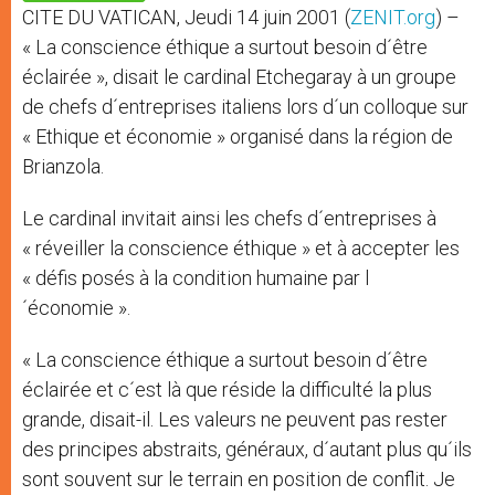
p
e
k
CITE DU VATICAN, Jeudi 14 juin 2001 (
ZENIT.org
) –
r
« La conscience éthique a surtout besoin d´être
éclairée », disait le cardinal Etchegaray à un groupe
de chefs d´entreprises italiens lors d´un colloque sur
« Ethique et économie » organisé dans la région de
Brianzola.
Le cardinal invitait ainsi les chefs d´entreprises à
« réveiller la conscience éthique » et à accepter les
« défis posés à la condition humaine par l
´économie ».
« La conscience éthique a surtout besoin d´être
éclairée et c´est là que réside la difficulté la plus
grande, disait-il. Les valeurs ne peuvent pas rester
des principes abstraits, généraux, d´autant plus qu´ils
sont souvent sur le terrain en position de conflit. Je