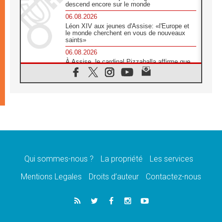
descend encore sur le monde
06.08.2026
Léon XIV aux jeunes d'Assise: «l'Europe et
le monde cherchent en vous de nouveaux
saints»
06.08.2026
À Assise, le cardinal Pizzaballa affirme que
«les chrétiens veulent la paix»
06.08.2026
Au Mexique, le cardinal Parolin invite à être
aux côtés des marginalisées
06.08.2026
À Assise, le Pape invite les jeunes à
«construire la civilisation de l'amour»
05.08.2026
La visite du Pape en Argentine portera «un
message de paix et de dignité humaine»
Qui sommes-nous ?
La propriété
Les services
05.08.2026
Mentions Legales
Droits d’auteur
Contactez-nous
«La visite du Pape en Uruguay renforcera
l'espérance» affirme Mgr Tróccoli
05.08.2026
Le nonce en Ukraine: «Il est inquiétant
d'entendre ceux qui bénissent la guerre»