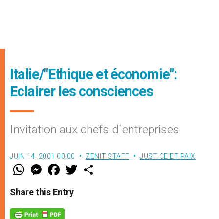
Italie/"Ethique et économie":
Eclairer les consciences
Invitation aux chefs d´entreprises
JUIN 14, 2001 00:00
ZENIT STAFF
JUSTICE ET PAIX
W
M
F
T
S
h
e
a
w
h
a
s
c
i
a
t
s
e
t
r
Share this Entry
s
e
b
t
e
A
n
o
e
p
g
o
r