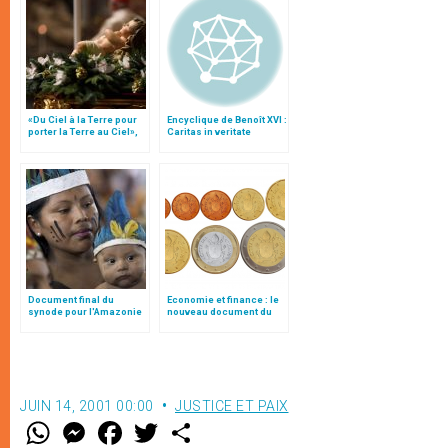
«Du Ciel à la Terre pour
Encyclique de Benoît XVI :
porter la Terre au Ciel»,
Caritas in veritate
par Mgr Francesco Follo
Document final du
Economie et finance : le
synode pour l'Amazonie
nouveau document du
en français: traduction
Saint-Siège
non officielle
JUIN 14, 2001 00:00
JUSTICE ET PAIX
W
M
F
T
S
h
e
a
w
h