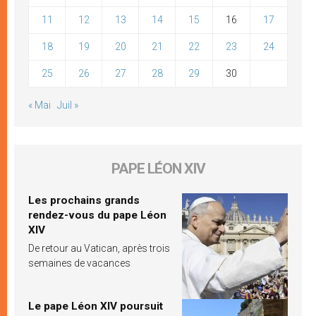
11
12
13
14
15
16
17
18
19
20
21
22
23
24
25
26
27
28
29
30
« Mai
Juil »
PAPE LÉON XIV
Les prochains grands
rendez-vous du pape Léon
XIV
De retour au Vatican, après trois
semaines de vacances
Le pape Léon XIV poursuit