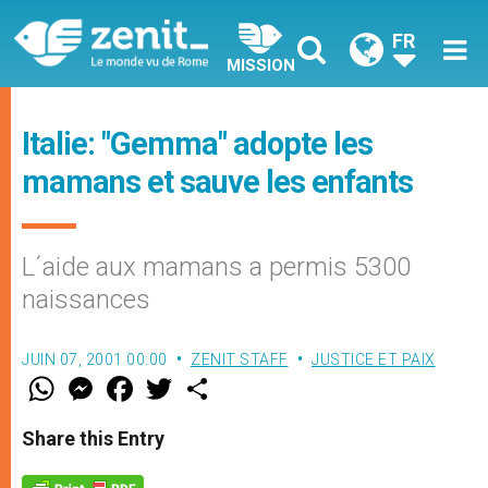
FR
MISSION
Italie: "Gemma" adopte les
mamans et sauve les enfants
L´aide aux mamans a permis 5300
naissances
JUIN 07, 2001 00:00
ZENIT STAFF
JUSTICE ET PAIX
W
M
F
T
S
h
e
a
w
h
a
s
c
i
a
t
s
e
t
r
Share this Entry
s
e
b
t
e
A
n
o
e
p
g
o
r