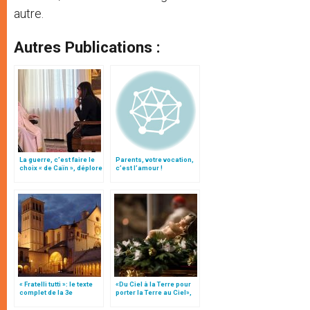
autre.
Autres Publications :
La guerre, c’est faire le
Parents, votre vocation,
choix « de Caïn », déplore
c’est l’amour !
le pape François
« Fratelli tutti »: le texte
«Du Ciel à la Terre pour
complet de la 3e
porter la Terre au Ciel»,
encyclique du pape
par Mgr Francesco Follo
François