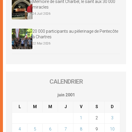
Mémoire de saint Charbel, le saint aux 30 000
miracles
24 Juil 2026
20 000 participants au pèlerinage de Pentecôte
à Chartres
22 Mai 2026
CALENDRIER
juin 2001
L
M
M
J
V
S
D
1
2
3
4
5
6
7
8
9
10