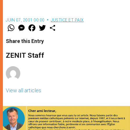
JUIN 07, 2001 00:00
JUSTICE ET PAIX
W
M
F
T
S
h
e
a
w
h
a
s
c
i
a
t
s
e
t
r
Share this Entry
s
e
b
t
e
A
n
o
e
p
g
o
r
ZENIT Staff
p
e
k
r
View all articles