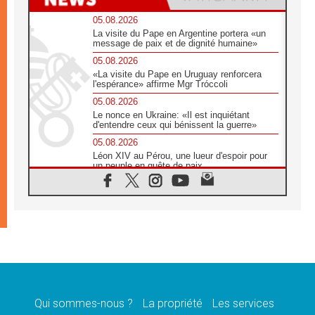
05.08.2026
La visite du Pape en Argentine portera «un
message de paix et de dignité humaine»
05.08.2026
«La visite du Pape en Uruguay renforcera
l'espérance» affirme Mgr Tróccoli
05.08.2026
Le nonce en Ukraine: «Il est inquiétant
d'entendre ceux qui bénissent la guerre»
05.08.2026
Léon XIV au Pérou, une lueur d'espoir pour
un peuple en quête de paix
05.08.2026
SCEAM: L'Église en Afrique vers
l'Assemblée ecclésiale de 2028 depuis
Addis-Abeba
05.08.2026
Le Pape exprime ses condoléances suite au
décès du cardinal Júlio Langa
05.08.2026
Le Pape attendu en novembre en Uruguay,
en Argentine et au Pérou
Qui sommes-nous ?
La propriété
Les services