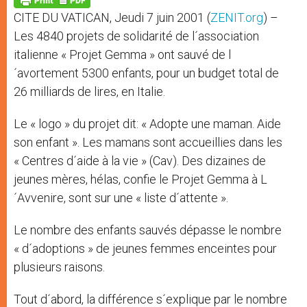
p
e
k
CITE DU VATICAN, Jeudi 7 juin 2001 (
ZENIT.org
) –
r
Les 4840 projets de solidarité de l´association
italienne « Projet Gemma » ont sauvé de l
´avortement 5300 enfants, pour un budget total de
26 milliards de lires, en Italie.
Le « logo » du projet dit: « Adopte une maman. Aide
son enfant ». Les mamans sont accueillies dans les
« Centres d´aide à la vie » (Cav). Des dizaines de
jeunes mères, hélas, confie le Projet Gemma à L
´Avvenire, sont sur une « liste d´attente ».
Le nombre des enfants sauvés dépasse le nombre
« d´adoptions » de jeunes femmes enceintes pour
plusieurs raisons.
Tout d´abord, la différence s´explique par le nombre