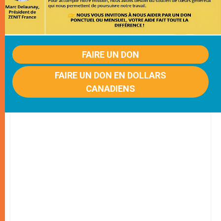
FAIRE UN DON
FAIRE UN DON EN DOLLARS
CANADIENS