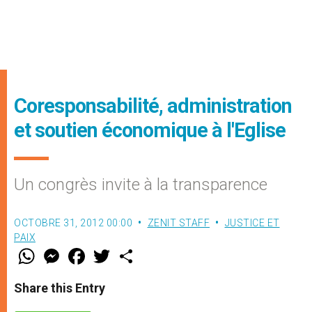
Coresponsabilité, administration
et soutien économique à l'Eglise
Un congrès invite à la transparence
OCTOBRE 31, 2012 00:00
ZENIT STAFF
JUSTICE ET
PAIX
W
M
F
T
S
h
e
a
w
h
a
s
c
i
a
t
s
e
t
r
Share this Entry
s
e
b
t
e
A
n
o
e