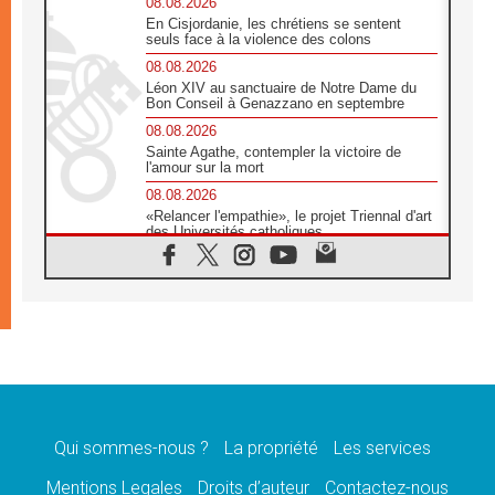
08.08.2026
En Cisjordanie, les chrétiens se sentent
seuls face à la violence des colons
08.08.2026
Léon XIV au sanctuaire de Notre Dame du
Bon Conseil à Genazzano en septembre
08.08.2026
Sainte Agathe, contempler la victoire de
l'amour sur la mort
08.08.2026
«Relancer l'empathie», le projet Triennal d'art
des Universités catholiques
08.08.2026
Signis 2026, donner la parole aux religieuses
catholiques
08.08.2026
Au Bangladesh, l'Église accompagne les
Dalits sur le chemin de la dignité
07.08.2026
Philippines: le vicariat apostolique de
Calapan devient un diocèse
Qui sommes-nous ?
La propriété
Les services
07.08.2026
Congo-Brazzaville: le 15 août, entre solennité
Mentions Legales
Droits d’auteur
Contactez-nous
de l'Assomption et mémoire nationale