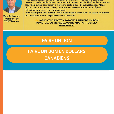
FAIRE UN DON
FAIRE UN DON EN DOLLARS
CANADIENS