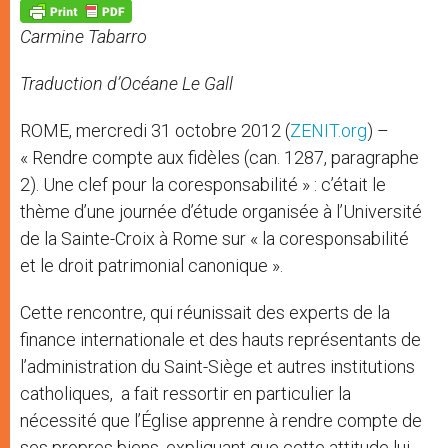
p
g
o
r
p
e
k
Carmine Tabarro
r
Traduction d’Océane Le Gall
ROME, mercredi 31 octobre 2012 (
ZENIT.org
) –
« Rendre compte aux fidèles (can. 1287, paragraphe
2). Une clef pour la coresponsabilité » : c’était le
thème d’une journée d’étude organisée à l’Université
de la Sainte-Croix à Rome sur « la coresponsabilité
et le droit patrimonial canonique ».
Cette rencontre, qui réunissait des experts de la
finance internationale et des hauts représentants de
l’administration du Saint-Siège et autres institutions
catholiques, a fait ressortir en particulier la
nécessité que l’Église apprenne à rendre compte de
ses propres biens, expliquant que cette attitude lui