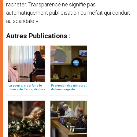
racheter. Transparence ne signifie pas
automatiquement publicisation du méfait qui conduit
au scandale ».
Autres Publications :
La guerre, c’est faire le
Protection des mineurs :
choix « de Caïn », déplore
du bon usage de
le pape François
l'administration, par le
card. Marx