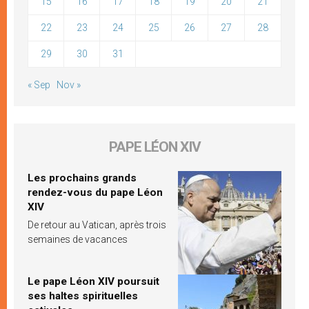
15
16
17
18
19
20
21
22
23
24
25
26
27
28
29
30
31
« Sep
Nov »
PAPE LÉON XIV
Les prochains grands
rendez-vous du pape Léon
XIV
De retour au Vatican, après trois
semaines de vacances
Le pape Léon XIV poursuit
ses haltes spirituelles