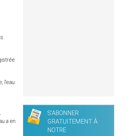
es
istrée
, l’eau
S'ABONNER
,
au a en
GRATUITEMENT À
NOTRE