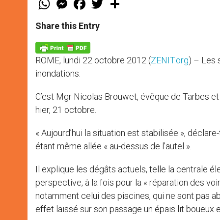
h
e
a
w
h
a
s
c
i
a
t
s
e
t
r
Share this Entry
s
e
b
t
e
A
n
o
e
p
g
o
r
p
e
k
ROME, lundi 22 octobre 2012 (
ZENIT.org
) – Les
r
inondations.
C’est Mgr Nicolas Brouwet, évêque de Tarbes et
hier, 21 octobre.
« Aujourd’hui la situation est stabilisée », déclar
étant même allée « au-dessus de l’autel ».
Il explique les dégâts actuels, telle la centrale é
perspective, à la fois pour la « réparation des vo
notamment celui des piscines, qui ne sont pas a
effet laissé sur son passage un épais lit boueux