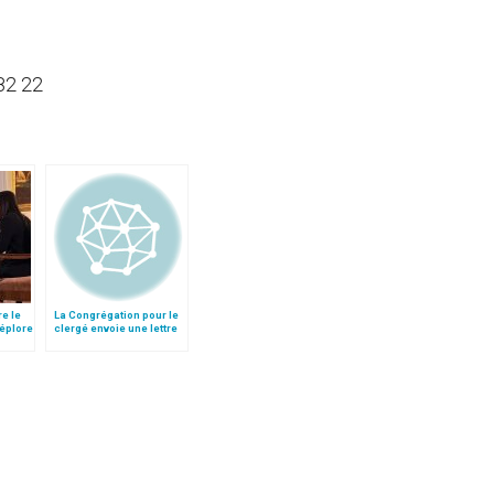
82 22
re le
La Congrégation pour le
déplore
clergé envoie une lettre
aux recteurs de
sanctuaires