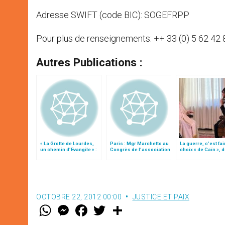
Adresse SWIFT (code BIC): SOGEFRPP
Pour plus de renseignements: ++ 33 (0) 5 62 42 
Autres Publications :
« La Grotte de Lourdes,
Paris : Mgr Marchetto au
La guerre, c’est fai
un chemin d’Evangile » :
Congrès de l’association
choix « de Caïn », 
un livre pour les 150 ans
des recteurs de
le pape François
sanctuaires
OCTOBRE 22, 2012 00:00
JUSTICE ET PAIX
W
M
F
T
S
h
e
a
w
h
a
s
c
i
a