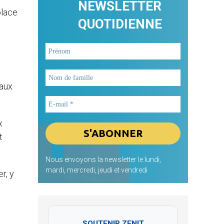
NEWSLETTER
place
QUOTIDIENNE
eaux
x
t
Nous envoyons la newsletter le lundi,
mardi, mercredi, jeudi et vendredi
r, y
SOUTENIR ZENIT