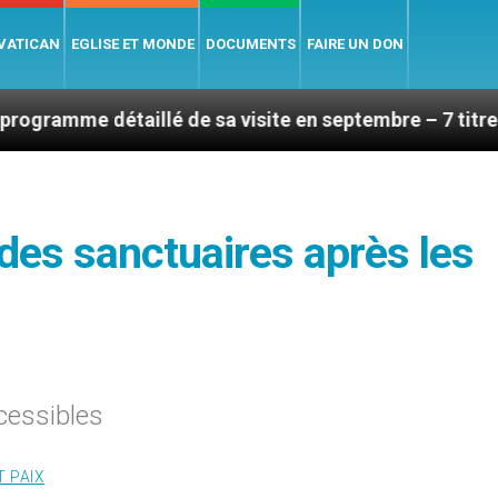
 VATICAN
EGLISE ET MONDE
DOCUMENTS
FAIRE UN DON
aillé de sa visite en septembre – 7 titres, vendredi 7
des sanctuaires après les
ccessibles
T PAIX