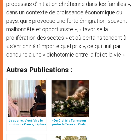
processus d’initiation chrétienne dans les familles »,
dans un contexte de croissance économique du
pays, qui « provoque une forte émigration, souvent
malhonnête et opportuniste », « favorise la
prolifération des sectes » et où certains tendent à
« s’enrichir à n’importe quel prix », ce qui finit par
conduire à une « dichotomie entre la foi et la vie ».
Autres Publications :
La guerre, c’est faire le
«Du Ciel à la Terre pour
choix « de Caïn », déplore
porter la Terre au Ciel»,
le pape François
par Mgr Francesco Follo