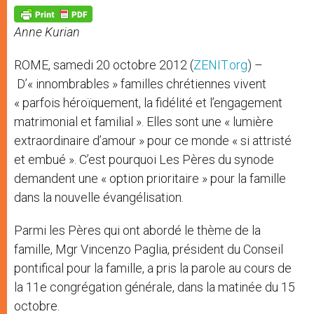
A
n
o
e
p
g
o
r
p
e
k
Anne Kurian
r
ROME, samedi 20 octobre 2012 (
ZENIT.org
) –
D’« innombrables » familles chrétiennes vivent
« parfois héroïquement, la fidélité et l’engagement
matrimonial et familial ». Elles sont une « lumière
extraordinaire d’amour » pour ce monde « si attristé
et embué ». C’est pourquoi Les Pères du synode
demandent une « option prioritaire » pour la famille
dans la nouvelle évangélisation.
Parmi les Pères qui ont abordé le thème de la
famille, Mgr Vincenzo Paglia, président du Conseil
pontifical pour la famille, a pris la parole au cours de
la 11e congrégation générale, dans la matinée du 15
octobre.