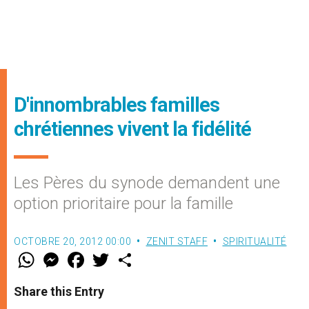
D'innombrables familles
chrétiennes vivent la fidélité
Les Pères du synode demandent une
option prioritaire pour la famille
OCTOBRE 20, 2012 00:00
ZENIT STAFF
SPIRITUALITÉ
W
M
F
T
S
h
e
a
w
h
a
s
c
i
a
t
s
e
t
r
Share this Entry
s
e
b
t
e