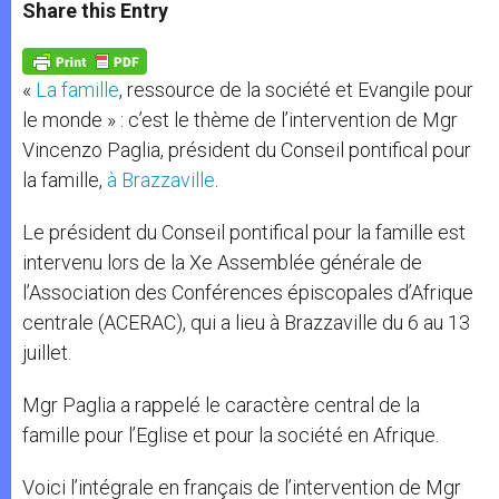
t
s
e
t
r
Share this Entry
s
e
b
t
e
A
n
o
e
p
g
o
r
p
e
k
«
La famille
, ressource de la société et Evangile pour
r
le monde » : c’est le thème de l’intervention de Mgr
Vincenzo Paglia, président du Conseil pontifical pour
la famille,
à Brazzaville
.
Le président du Conseil pontifical pour la famille est
intervenu lors de la Xe Assemblée générale de
l’Association des Conférences épiscopales d’Afrique
centrale (ACERAC), qui a lieu à Brazzaville du 6 au 13
juillet.
Mgr Paglia a rappelé le caractère central de la
famille pour l’Eglise et pour la société en Afrique.
Voici l’intégrale en français de l’intervention de Mgr