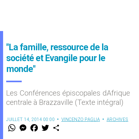
"La famille, ressource de la
société et Evangile pour le
monde"
Les Conférences épiscopales dAfrique
centrale à Brazzaville (Texte intégral)
JUILLET 14, 2014 00:00
VINCENZO PAGLIA
ARCHIVES
W
M
F
T
S
h
e
a
w
h
a
s
c
i
a