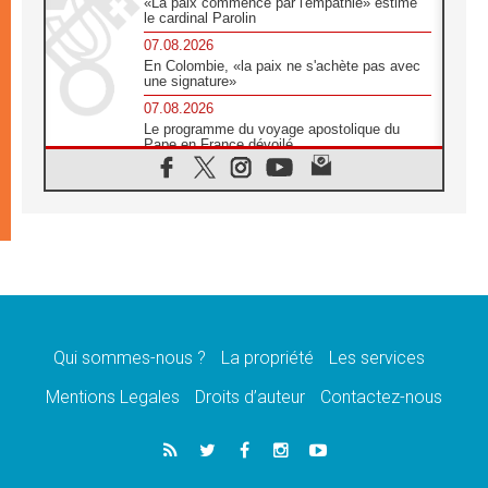
«La paix commence par l'empathie» estime
le cardinal Parolin
07.08.2026
En Colombie, «la paix ne s'achète pas avec
une signature»
07.08.2026
Le programme du voyage apostolique du
Pape en France dévoilé
07.08.2026
1ère Conférence continentale sur l'éducation
catholique en Afrique
07.08.2026
Un logo symbolique pour la venue du Pape
en France
07.08.2026
Cardinal Rossi: «La venue du Pape Léon en
Argentine est un hommage à François»
Qui sommes-nous ?
La propriété
Les services
07.08.2026
Hiroshima et Nagasaki, 81 ans après,
Mentions Legales
Droits d’auteur
Contactez-nous
lancement des «dix jours de prière pour la
paix»
06.08.2026
Préparatifs des JMJ 2027 à Séoul: «c'est
passionnant et l'impatience est immense!»