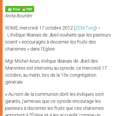
A
n
o
e
p
g
o
r
p
e
k
Anita Bourdin
r
ROME, mercredi 17 octobre 2012 (
ZENIT.org
) –
L’évêque libanais de Jbeil souhaite que les pasteurs
soient « encouragés à discerner les fruits des
charismes » dans l’Eglise.
Mgr Michel Aoun, évêque libanais de Jbeil des
Maronites est intervenu au synode, ce mercredi 17
octobre, au matin, lors de la 15e congrégation
générale.
« Au nom de la communion dont les évêques sont
garants, j’aimerais que ce synode encourage les
pasteurs à discerner les fruits que ces charismes
apportent à l’Église et à les accueillir comme un