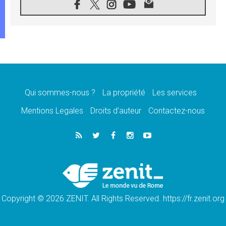
«les chrétiens veulent la paix»
06.08.2026
Au Mexique, le cardinal Parolin invite à être
aux côtés des marginalisées
06.08.2026
À Assise, le Pape invite les jeunes à
«construire la civilisation de l'amour»
05.08.2026
La visite du Pape en Argentine portera «un
message de paix et de dignité humaine»
Qui sommes-nous ?
La propriété
Les services
05.08.2026
Mentions Legales
Droits d’auteur
Contactez-nous
«La visite du Pape en Uruguay renforcera
l'espérance» affirme Mgr Tróccoli
05.08.2026
Le nonce en Ukraine: «Il est inquiétant
d'entendre ceux qui bénissent la guerre»
05.08.2026
Léon XIV au Pérou, une lueur d'espoir pour
un peuple en quête de paix
Copyright © 2026 ZENIT. All Rights Reserved. https://fr.zenit.org