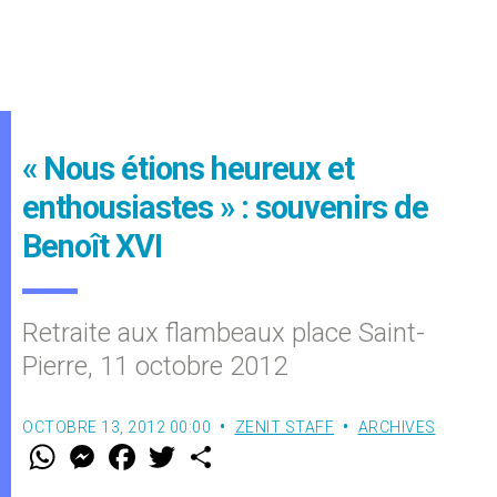
« Nous étions heureux et
enthousiastes » : souvenirs de
Benoît XVI
Retraite aux flambeaux place Saint-
Pierre, 11 octobre 2012
OCTOBRE 13, 2012 00:00
ZENIT STAFF
ARCHIVES
W
M
F
T
S
h
e
a
w
h
a
s
c
i
a