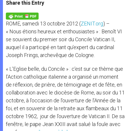
t
s
e
t
r
Share this Entry
s
e
b
t
e
A
n
o
e
p
g
o
r
p
e
k
ROME, samedi 13 octobre 2012 (
ZENIT.org
) –
r
« Nous étions heureux et enthousiastes » : Benoît VI
se souvient du premier soir du Concile Vatican II,
auquel il a participé en tant qu’expert du cardinal
Joseph Frings, archevêque de Cologne.
« L’Eglise belle, du Concile » : c’est sur ce thème que
l’Action catholique italienne a organisé un moment
de réflexion, de prière, de témoignage et de fête, en
collaboration avec le diocèse de Rome, au soir du 11
octobre, à l’occasion de l’ouverture de l’Année de la
foi, et en souvenir de la retraite aux flambeaux du 11
octobre 1962, jour de l’ouverture de Vatican II. De sa
fenêtre, le pape Jean XXIII avait salué la foule avec