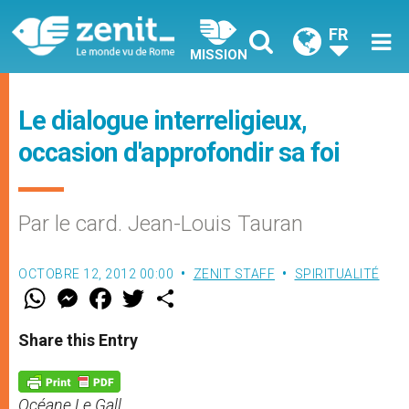
FR
MISSION
Le dialogue interreligieux,
occasion d'approfondir sa foi
Par le card. Jean-Louis Tauran
OCTOBRE 12, 2012 00:00
ZENIT STAFF
SPIRITUALITÉ
W
M
F
T
S
h
e
a
w
h
a
s
c
i
a
t
s
e
t
r
Share this Entry
s
e
b
t
e
A
n
o
e
p
g
o
r
p
e
k
Océane Le Gall
r