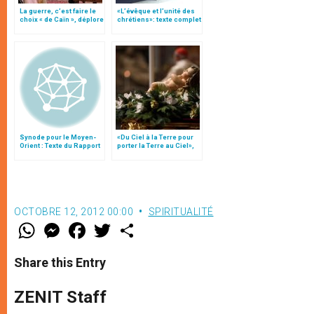
La guerre, c’est faire le
«L’évêque et l’unité des
choix « de Caïn », déplore
chrétiens»: texte complet
le pape François
du C.P. pour la promotion
de l’unité
Synode pour le Moyen-
«Du Ciel à la Terre pour
Orient : Texte du Rapport
porter la Terre au Ciel»,
après le débat général
par Mgr Francesco Follo
OCTOBRE 12, 2012 00:00
SPIRITUALITÉ
W
M
F
T
S
h
e
a
w
h
a
s
c
i
a
t
s
e
t
r
Share this Entry
s
e
b
t
e
A
n
o
e
p
g
o
r
ZENIT Staff
p
e
k