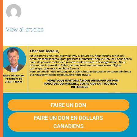
r
View all articles
FAIRE UN DON
FAIRE UN DON EN DOLLARS
CANADIENS