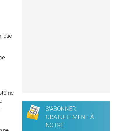
plique
nce
baptême
re
S'ABONNER
e
GRATUITEMENT À
NOTRE
n ne