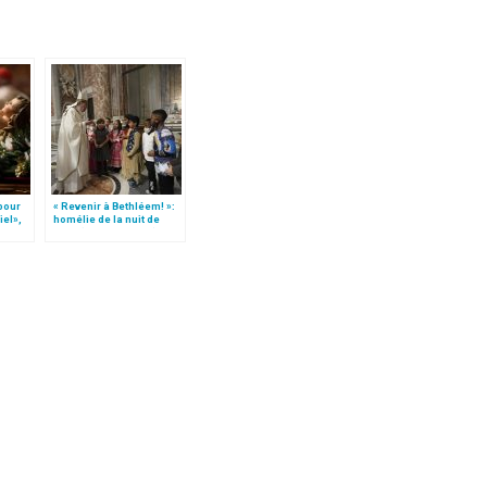
 pour
« Revenir à Bethléem! »:
iel»,
homélie de la nuit de
Follo
Noël (texte complet)