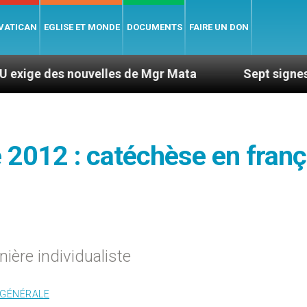
 VATICAN
EGLISE ET MONDE
DOCUMENTS
FAIRE UN DON
s nouvelles de Mgr Mata
Sept signes pour repér
 2012 : catéchèse en franç
ière individualiste
 GÉNÉRALE