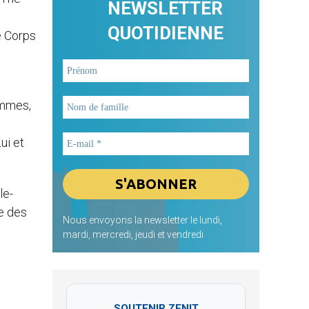
NEWSLETTER
QUOTIDIENNE
le Corps
hommes,
ui et
le-
me des
Nous envoyons la newsletter le lundi,
mardi, mercredi, jeudi et vendredi
SOUTENIR ZENIT