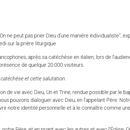
 On ne peut pas prier Dieu d’une manière individualiste”, ex
i sur la prière liturgique
ancophones, après sa catéchèse en italien, lors de l’audie
 présence de quelque 20.000 visiteurs.
 catéchèse et cette salutation:
on de vie avec Dieu, Un et Trine, rendue possible par le 
, nous pouvons dialoguer avec Dieu, en l’appelant Père. Not
uvrir notre identité personnelle et à le connaître comme un
.
notre Père, et en priant avec les autres et avec l’Église. O