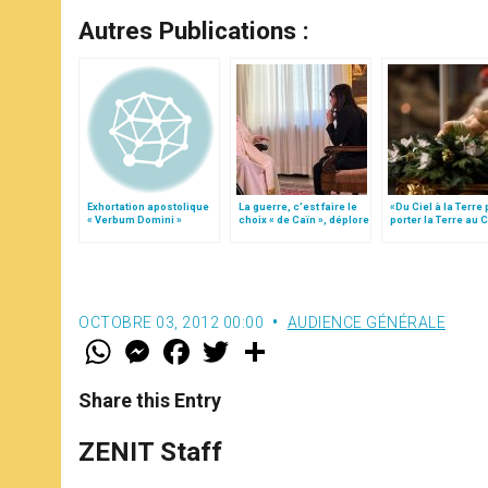
Autres Publications :
Exhortation apostolique
La guerre, c’est faire le
«Du Ciel à la Terre
« Verbum Domini »
choix « de Caïn », déplore
porter la Terre au C
le pape François
par Mgr Francesco 
OCTOBRE 03, 2012 00:00
AUDIENCE GÉNÉRALE
W
M
F
T
S
h
e
a
w
h
a
s
c
i
a
t
s
e
t
r
Share this Entry
s
e
b
t
e
A
n
o
e
p
g
o
r
ZENIT Staff
p
e
k
r