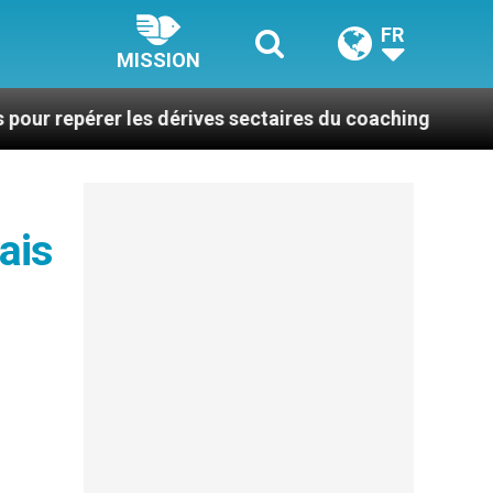
FR
MISSION
er les dérives sectaires du coaching
La plus be
ais