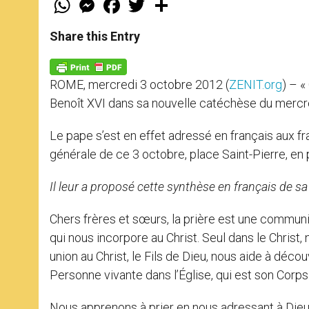
h
e
a
w
h
a
s
c
i
a
t
s
e
t
r
Share this Entry
s
e
b
t
e
A
n
o
e
p
g
o
r
p
e
k
ROME, mercredi 3 octobre 2012 (
ZENIT.org
) – «
r
Benoît XVI dans sa nouvelle catéchèse du mercred
Le pape s’est en effet adressé en français aux fr
générale de ce 3 octobre, place Saint-Pierre, en
Il leur a proposé cette synthèse en français de sa
Chers frères et sœurs, la prière est une communi
qui nous incorpore au Christ. Seul dans le Christ
union au Christ, le Fils de Dieu, nous aide à déco
Personne vivante dans l’Église, qui est son Corps
Nous apprenons à prier en nous adressant à Dieu, 