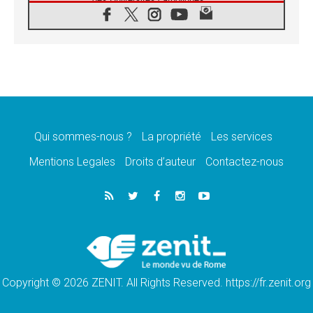
08.08.2026
Signis 2026, donner la parole aux religieuses
catholiques
08.08.2026
Au Bangladesh, l'Église accompagne les
Dalits sur le chemin de la dignité
07.08.2026
Philippines: le vicariat apostolique de
Calapan devient un diocèse
Qui sommes-nous ?
La propriété
Les services
07.08.2026
Congo-Brazzaville: le 15 août, entre solennité
Mentions Legales
Droits d’auteur
Contactez-nous
de l'Assomption et mémoire nationale
07.08.2026
«La paix commence par l'empathie» estime
le cardinal Parolin
07.08.2026
En Colombie, «la paix ne s'achète pas avec
une signature»
Copyright © 2026 ZENIT. All Rights Reserved. https://fr.zenit.org