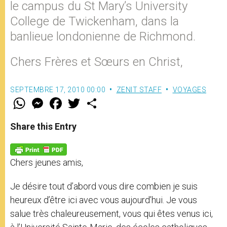
le campus du St Mary’s University
College de Twickenham, dans la
banlieue londonienne de Richmond.
Chers Frères et Sœurs en Christ,
SEPTEMBRE 17, 2010 00:00
ZENIT STAFF
VOYAGES
W
M
F
T
S
h
e
a
w
h
a
s
c
i
a
t
s
e
t
r
Share this Entry
s
e
b
t
e
A
n
o
e
p
g
o
r
p
e
k
Chers jeunes amis,
r
Je désire tout d’abord vous dire combien je suis
heureux d’être ici avec vous aujourd’hui. Je vous
salue très chaleureusement, vous qui êtes venus ici,