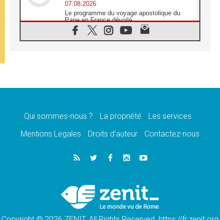
07.08.2026
Le programme du voyage apostolique du
Pape en France dévoilé
07.08.2026
1ère Conférence continentale sur l'éducation
catholique en Afrique
07.08.2026
Un logo symbolique pour la venue du Pape
en France
07.08.2026
Cardinal Rossi: «La venue du Pape Léon en
Argentine est un hommage à François»
Qui sommes-nous ?
La propriété
Les services
07.08.2026
Hiroshima et Nagasaki, 81 ans après,
Mentions Legales
Droits d’auteur
Contactez-nous
lancement des «dix jours de prière pour la
paix»
06.08.2026
Préparatifs des JMJ 2027 à Séoul: «c'est
passionnant et l'impatience est immense!»
06.08.2026
Chrétiens et confucéens: respect et sagesse
pour relever les «défis urgents»
Copyright © 2026 ZENIT. All Rights Reserved. https://fr.zenit.org