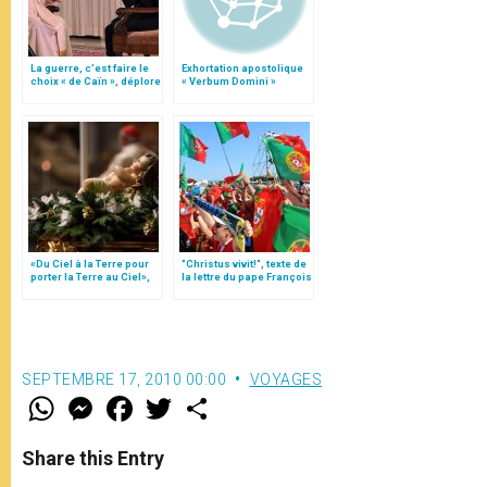
La guerre, c’est faire le
Exhortation apostolique
choix « de Caïn », déplore
« Verbum Domini »
le pape François
«Du Ciel à la Terre pour
"Christus vivit!", texte de
porter la Terre au Ciel»,
la lettre du pape François
par Mgr Francesco Follo
aux jeunes du monde
SEPTEMBRE 17, 2010 00:00
VOYAGES
W
M
F
T
S
h
e
a
w
h
a
s
c
i
a
t
s
e
t
r
Share this Entry
s
e
b
t
e
A
n
o
e