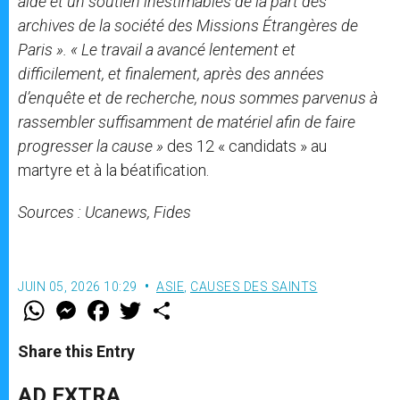
aide et un soutien inestimables de la part des
archives de la société des Missions Étrangères de
Paris ». « Le travail a avancé lentement et
difficilement, et finalement, après des années
d’enquête et de recherche, nous sommes parvenus à
rassembler suffisamment de matériel afin de faire
progresser la cause »
des 12 « candidats » au
martyre et à la béatification.
Sources : Ucanews, Fides
JUIN 05, 2026 10:29
ASIE
,
CAUSES DES SAINTS
W
M
F
T
S
h
e
a
w
h
a
s
c
i
a
t
s
e
t
r
Share this Entry
s
e
b
t
e
A
n
o
e
p
g
o
r
AD EXTRA