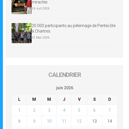
miracles
24 Juil 2026
20 000 participants au pèlerinage de Pentecôte
à Chartres
22 Mai 2026
CALENDRIER
juin 2026
L
M
M
J
V
S
D
1
2
3
4
5
6
7
8
9
10
11
12
13
14