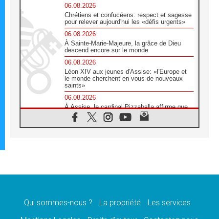
06.08.2026
Chrétiens et confucéens: respect et sagesse
pour relever aujourd'hui les «défis urgents»
06.08.2026
À Sainte-Marie-Majeure, la grâce de Dieu
descend encore sur le monde
06.08.2026
Léon XIV aux jeunes d'Assise: «l'Europe et
le monde cherchent en vous de nouveaux
saints»
06.08.2026
À Assise, le cardinal Pizzaballa affirme que
«les chrétiens veulent la paix»
06.08.2026
Au Mexique, le cardinal Parolin invite à être
aux côtés des marginalisées
06.08.2026
À Assise, le Pape invite les jeunes à
«construire la civilisation de l'amour»
05.08.2026
La visite du Pape en Argentine portera «un
message de paix et de dignité humaine»
Qui sommes-nous ?
La propriété
Les services
05.08.2026