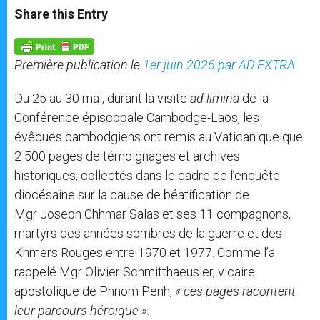
t
s
e
t
r
Share this Entry
s
e
b
t
e
A
n
o
e
p
g
o
r
p
e
k
Première publication le
1er juin 2026 par AD EXTRA
r
Du 25 au 30 mai, durant la visite
ad limina
de la
Conférence épiscopale Cambodge-Laos, les
évêques cambodgiens ont remis au Vatican quelque
2 500 pages de témoignages et archives
historiques, collectés dans le cadre de l’enquête
diocésaine sur la cause de béatification de
Mgr Joseph Chhmar Salas et ses 11 compagnons,
martyrs des années sombres de la guerre et des
Khmers Rouges entre 1970 et 1977. Comme l’a
rappelé Mgr Olivier Schmitthaeusler, vicaire
apostolique de Phnom Penh,
« ces pages racontent
leur parcours héroïque »
.