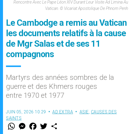
Rencontre Avec Le Pape Léon XIV Durant Leur Visite Ad Limina Au
Vatican. © Vicariat Apostolique De Phnom Penh
Le Cambodge a remis au Vatican
les documents relatifs à la cause
de Mgr Salas et de ses 11
compagnons
Martyrs des années sombres de la
guerre et des Khmers rouges
entre 1970 et 1977
JUIN 05, 2026 10:29
AD EXTRA
ASIE
,
CAUSES DES
SAINTS
W
M
F
T
S
h
e
a
w
h
a
s
c
i
a