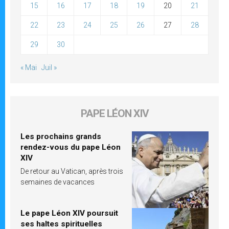
15
16
17
18
19
20
21
22
23
24
25
26
27
28
29
30
« Mai
Juil »
PAPE LÉON XIV
Les prochains grands
rendez-vous du pape Léon
XIV
De retour au Vatican, après trois
semaines de vacances
Le pape Léon XIV poursuit
ses haltes spirituelles