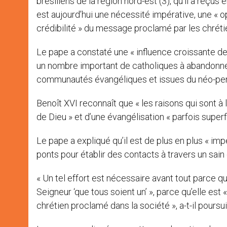
brésiliens de la région nord-est (3), qu’il a reçu
est aujourd’hui une nécessité impérative, une « opt
crédibilité » du message proclamé par les chréti
Le pape a constaté une « influence croissante de
un nombre important de catholiques à abandonner l’
communautés évangéliques et issues du néo-pe
Benoît XVI reconnaît que « les raisons qui sont à
de Dieu » et d’une évangélisation « parfois superfi
Le pape a expliqué qu’il est de plus en plus « impé
ponts pour établir des contacts à travers un sain
« Un tel effort est nécessaire avant tout parce qu
Seigneur ‘que tous soient un’ », parce qu’elle est 
chrétien proclamé dans la société », a-t-il poursui