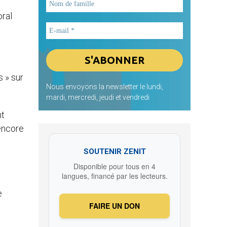
oral
s » sur
Nous envoyons la newsletter le lundi,
mardi, mercredi, jeudi et vendredi
nt
encore
SOUTENIR ZENIT
Disponible pour tous en 4
langues, financé par les lecteurs.
e
FAIRE UN DON