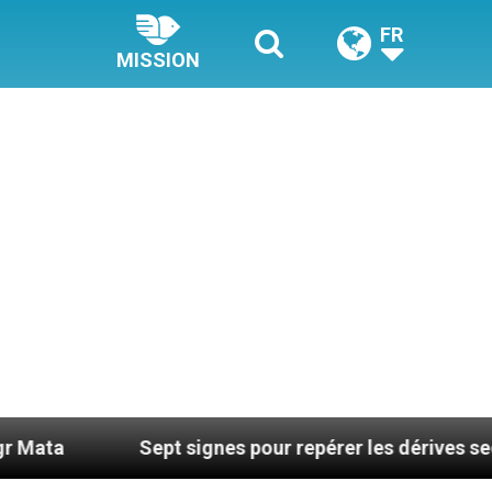
FR
MISSION
Sept signes pour repérer les dérives sectaires du c