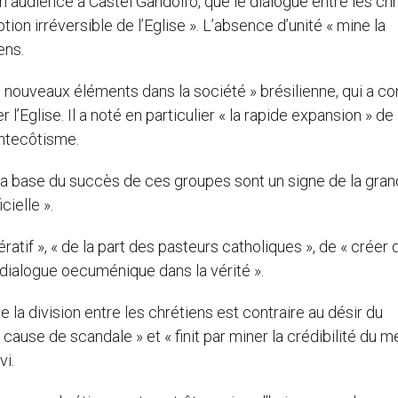
s en audience à Castel Gandolfo, que le dialogue entre les ch
ion irréversible de l’Eglise ». L’absence d’unité « mine la
ens.
 nouveaux éléments dans la société » brésilienne, qui a co
Eglise. Il a noté en particulier « la rapide expansion » de
ntecôtisme.
 la base du succès de ces groupes sont un signe de la gran
cielle ».
ratif », « de la part des pasteurs catholiques », de « créer 
 dialogue oecuménique dans la vérité ».
e la division entre les chrétiens est contraire au désir du
« cause de scandale » et « finit par miner la crédibilité du
vi.