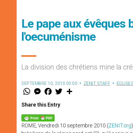
Le pape aux évêques bré
l'oecuménisme
La division des chrétiens mine la cr
SEPTEMBRE 10, 2010 00:00
ZENIT STAFF
EGLISE
W
M
F
T
S
h
e
a
w
h
a
s
c
i
a
t
s
e
t
r
Share this Entry
s
e
b
t
e
A
n
o
e
p
g
o
r
p
e
k
ROME, Vendredi 10 septembre 2010 (
ZENIT.org
r