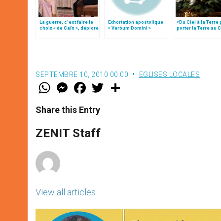
La guerre, c’est faire le
Exhortation apostolique
«Du Ciel à la Terre
choix « de Caïn », déplore
« Verbum Domini »
porter la Terre au C
le pape François
par Mgr Francesco 
SEPTEMBRE 10, 2010 00:00
EGLISES LOCALES
W
M
F
T
S
h
e
a
w
h
a
s
c
i
a
t
s
e
t
r
Share this Entry
s
e
b
t
e
A
n
o
e
p
g
o
r
ZENIT Staff
p
e
k
r
View all articles