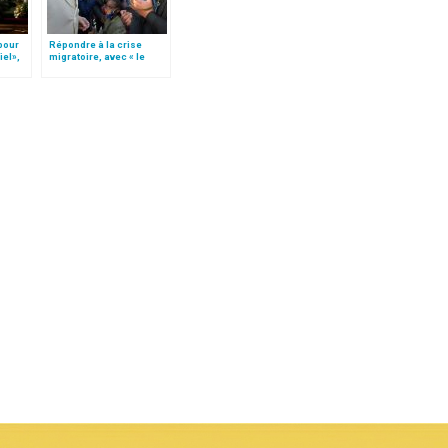
 pour
Répondre à la crise
iel»,
migratoire, avec « le
Follo
style de l’humanité »!
(texte complet)