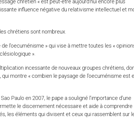
ssage chrétien « est peut-être aujourd’hui encore plus
issante influence négative du relativisme intellectuel et m
 des chrétiens sont nombreux.
née de l’oecuménisme » qui vise à mettre toutes les « opinion
clésiologique ».
multiplication incessante de nouveaux groupes chrétiens, do
 », qui montre « combien le paysage de l’oecuménisme est 
 Sao Paulo en 2007, le pape a souligné l’importance d’une
 permette le discernement nécessaire et aide à comprendre
, les éléments qui divisent et ceux qui rassemblent sur l