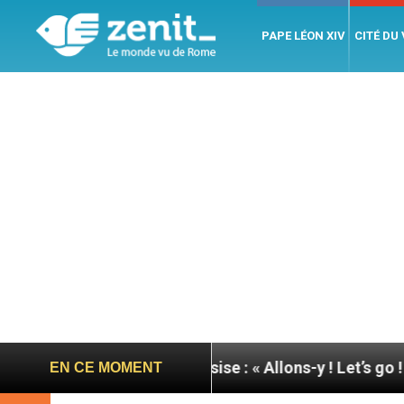
PAPE LÉON XIV
CITÉ DU
ée du pape à Assise : « Allons-y ! Let’s go ! »
Nic
EN CE MOMENT