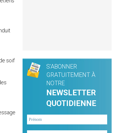
rétiens
nduit
de soif
S'ABONNER
GRATUITEMENT À
des
NOTRE
NEWSLETTER
QUOTIDIENNE
 message