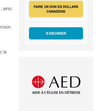
FAIRE UN DON EN DOLLARS
; ainsi
CANADIENS
ersion
S’ABONNER
c la