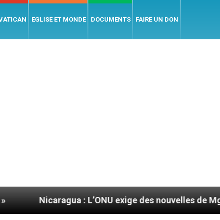
 VATICAN
EGLISE ET MONDE
DOCUMENTS
FAIRE UN DON
aragua : L’ONU exige des nouvelles de Mgr Mata