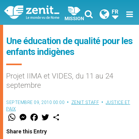
FR
MISSION
Une éducation de qualité pour les
enfants indigènes
Projet IIMA et VIDES, du 11 au 24
septembre
SEPTEMBRE 09, 2010 00:00
ZENIT STAFF
JUSTICE ET
PAIX
W
M
F
T
S
h
e
a
w
h
a
s
c
i
a
t
s
e
t
r
Share this Entry
s
e
b
t
e