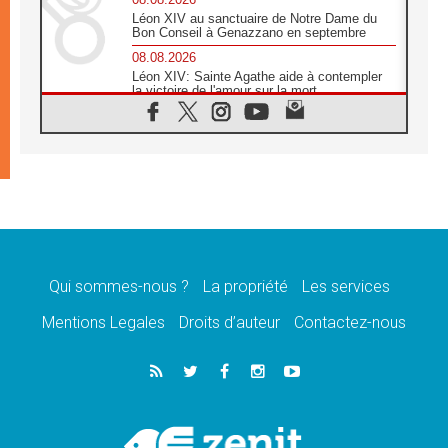
Léon XIV au sanctuaire de Notre Dame du
Bon Conseil à Genazzano en septembre
08.08.2026
Léon XIV: Sainte Agathe aide à contempler
la victoire de l'amour sur la mort
08.08.2026
«Relancer l'empathie», le projet Triennal d'art
des Universités catholiques
08.08.2026
Signis 2026, donner la parole aux religieuses
catholiques
08.08.2026
Au Bangladesh, l'Église accompagne les
Dalits sur le chemin de la dignité
Qui sommes-nous ?
La propriété
Les services
07.08.2026
Philippines: le vicariat apostolique de
Mentions Legales
Droits d’auteur
Contactez-nous
Calapan devient un diocèse
07.08.2026
Congo-Brazzaville: le 15 août, entre solennité
de l'Assomption et mémoire nationale
07.08.2026
«La paix commence par l'empathie» estime
le cardinal Parolin