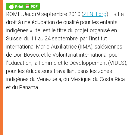
A
n
o
e
p
g
o
r
p
e
k
ROME, Jeudi 9 septembre 2010 (
ZENIT.org
) – « Le
r
droit à une éducation de qualité pour les enfants
indigènes » : tel est le titre du projet organisé en
Suisse, du 11 au 24 septembre, par l’Institut
international Marie-Auxiliatrice (IIMA), salésiennes
de Don Bosco, et le Volontariat international pour
l’Éducation, la Femme et le Développement (VIDES),
pour les éducateurs travaillant dans les zones
indigènes du Venezuela, du Mexique, du Costa Rica
et du Panama.