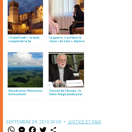
« Fratelli tutti »: le texte
La guerre, c’est faire le
complet de la 3e
choix « de Caïn », déplore
encyclique du pape
le pape François
François
Synode pour l'Amazonie:
Conseil de l'Europe : le
le Document
Saint-Siège plaide pour
préparatoire (Texte
"une affirmation ferme du
complet)
droit à la liberté
religieuse"
SEPTEMBRE 09, 2010 00:00
JUSTICE ET PAIX
W
M
F
T
S