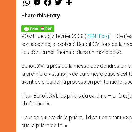
h
e
a
w
h
a
s
c
i
a
t
s
e
t
r
Share this Entry
s
e
b
t
e
A
n
o
e
p
g
o
r
p
e
k
ROME, Jeudi 7 février 2008 (
ZENIT.org
) – Ce n’e
r
son absence, a expliqué Benoît XVI lors de la mess
lieu d’enfermer l’homme dans un monologue.
Benoît XVI a présidé la messe des Cendres en la
la première « station » de carême, le pape s’est t
avant de présider la procession pénitentielle jus
Pour Benoît XVI, les piliers du carême – prière, 
chrétienne ».
Pour ce qui est de la prière, il disait en citant « S
que la prière de foi ».