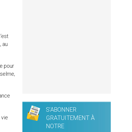
’est
, au
ée pour
nselme,
rance
S'ABONNER
 vie
GRATUITEMENT À
NOTRE