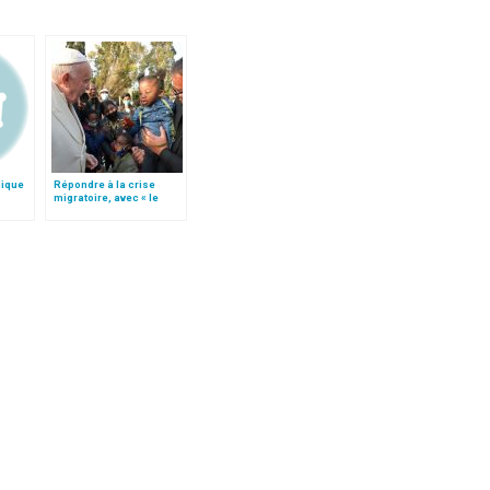
lique
Répondre à la crise
migratoire, avec « le
style de l’humanité »!
(texte complet)