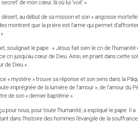
cret’ de mon cœur, là où lui ‘voit’ ».
 au désert, au début de sa mission et son « angoisse mortelle
des montrent que la prière est l’arme qui permet d’affronte
».
t, soulignait le pape : « Jésus fait sien le cri de l’humanité 
e cri jusqu’au cœur de Dieu. Ainsi, en priant dans cette so
ur de Dieu ».
 ce « mystère » trouve sa réponse et son sens dans la Pâqu
oute imprégnée de la lumière de l’amour », de l’amour du P
ntre de son « dernier baptême ».
 pour nous, pour toute l’humanité, a expliqué le pape. Il a
rtant dans l’histoire des hommes l’évangile de la souffrance,