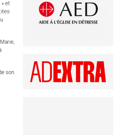
 » et
tites
au
 Marie,
à
 de son