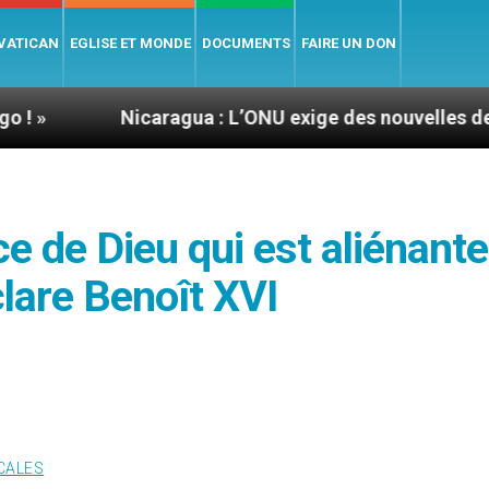
 VATICAN
EGLISE ET MONDE
DOCUMENTS
FAIRE UN DON
Nicaragua : L’ONU exige des nouvelles de Mgr Mata
e de Dieu qui est aliénante
lare Benoît XVI
CALES