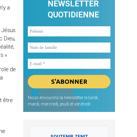
NEWSLETTER
n’y a
QUOTIDIENNE
e Jésus
c Dieu,
éalité,
s ».
role de
La
Nous envoyons la newsletter le lundi,
t être
mardi, mercredi, jeudi et vendredi
 ne
SOUTENIR ZENIT