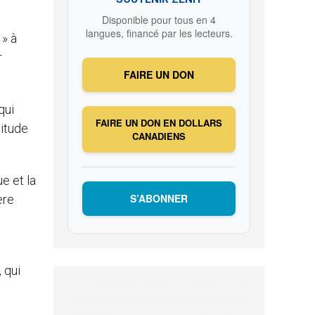
Disponible pour tous en 4
langues, financé par les lecteurs.
 » à
r
FAIRE UN DON
qui
FAIRE UN DON EN DOLLARS
litude
CANADIENS
e et la
S’ABONNER
ère
 qui