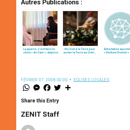
Autres Publications :
La guerre, c’est faire le
«Du Ciel à la Terre pour
Exhortation aposto
choix « de Caïn », déplore
porter la Terre au Ciel»,
« Verbum Domini »
le pape François
par Mgr Francesco Follo
FÉVRIER 07, 2008 00:00
EGLISES LOCALES
W
M
F
T
S
h
e
a
w
h
a
s
c
i
a
t
s
e
t
r
Share this Entry
s
e
b
t
e
A
n
o
e
p
g
o
r
ZENIT Staff
p
e
k
r