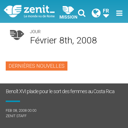
FR
MISSION
JOUR
Février 8th, 2008
DERNIÈRES NOUVELLES
Benoît XVI plaide pour le sort des femmes au Costa Rica
FEB 08, 2008 00:00
ZENIT STAFF