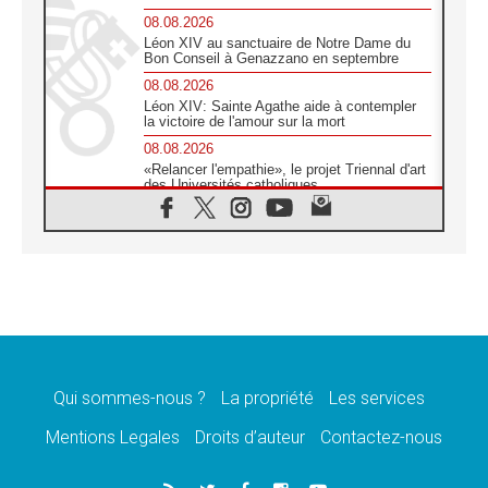
08.08.2026
Léon XIV au sanctuaire de Notre Dame du
Bon Conseil à Genazzano en septembre
08.08.2026
Léon XIV: Sainte Agathe aide à contempler
la victoire de l'amour sur la mort
08.08.2026
«Relancer l'empathie», le projet Triennal d'art
des Universités catholiques
08.08.2026
Signis 2026, donner la parole aux religieuses
catholiques
08.08.2026
Au Bangladesh, l'Église accompagne les
Dalits sur le chemin de la dignité
07.08.2026
Philippines: le vicariat apostolique de
Calapan devient un diocèse
Qui sommes-nous ?
La propriété
Les services
07.08.2026
Congo-Brazzaville: le 15 août, entre solennité
Mentions Legales
Droits d’auteur
Contactez-nous
de l'Assomption et mémoire nationale
07.08.2026
«La paix commence par l'empathie» estime