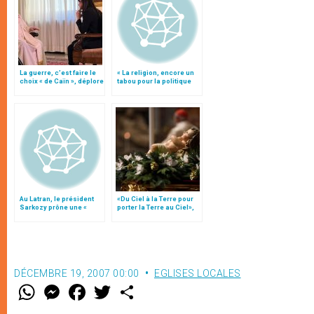
La guerre, c’est faire le
« La religion, encore un
choix « de Caïn », déplore
tabou pour la politique
le pape François
française », par le card.
Tauran
Au Latran, le président
«Du Ciel à la Terre pour
Sarkozy prône une «
porter la Terre au Ciel»,
laïcité positive »
par Mgr Francesco Follo
DÉCEMBRE 19, 2007 00:00
EGLISES LOCALES
W
M
F
T
S
h
e
a
w
h
a
s
c
i
a