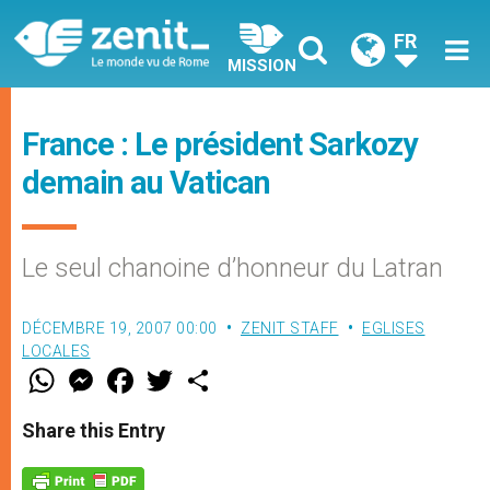
FR
MISSION
France : Le président Sarkozy
demain au Vatican
Le seul chanoine d’honneur du Latran
DÉCEMBRE 19, 2007 00:00
ZENIT STAFF
EGLISES
LOCALES
W
M
F
T
S
h
e
a
w
h
a
s
c
i
a
t
s
e
t
r
Share this Entry
s
e
b
t
e
A
n
o
e
p
g
o
r