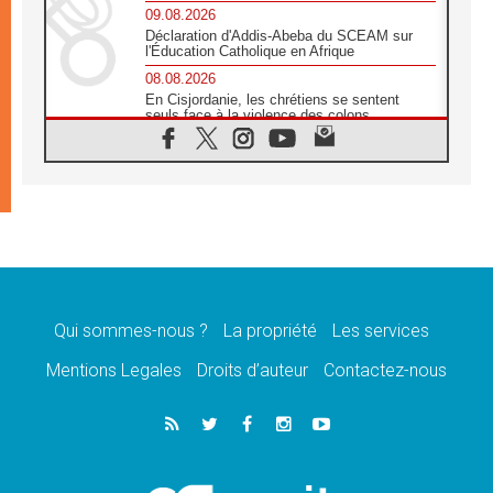
09.08.2026
Déclaration d'Addis-Abeba du SCEAM sur
l'Éducation Catholique en Afrique
08.08.2026
En Cisjordanie, les chrétiens se sentent
seuls face à la violence des colons
08.08.2026
Léon XIV au sanctuaire de Notre Dame du
Bon Conseil à Genazzano en septembre
08.08.2026
Léon XIV: Sainte Agathe aide à contempler
la victoire de l'amour sur la mort
08.08.2026
«Relancer l'empathie», le projet Triennal d'art
des Universités catholiques
Qui sommes-nous ?
La propriété
Les services
08.08.2026
Signis 2026, donner la parole aux religieuses
Mentions Legales
Droits d’auteur
Contactez-nous
catholiques
08.08.2026
Au Bangladesh, l'Église accompagne les
Dalits sur le chemin de la dignité
07.08.2026
Philippines: le vicariat apostolique de