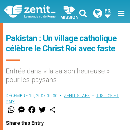
FR
MISSION
Pakistan : Un village catholique
célèbre le Christ Roi avec faste
Entrée dans « la saison heureuse »
pour les paysans
DÉCEMBRE 10, 2007 00:00
ZENIT STAFF
JUSTICE ET
PAIX
W
M
F
T
S
h
e
a
w
h
a
s
c
i
a
t
s
e
t
r
Share this Entry
s
e
b
t
e