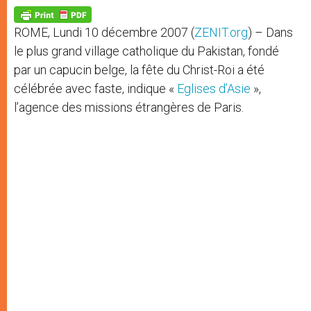
A
n
o
e
p
g
o
r
p
e
k
ROME, Lundi 10 décembre 2007 (
ZENIT.org
) – Dans
r
le plus grand village catholique du Pakistan, fondé
par un capucin belge, la fête du Christ-Roi a été
célébrée avec faste, indique «
Eglises d’Asie
»,
l’agence des missions étrangères de Paris.