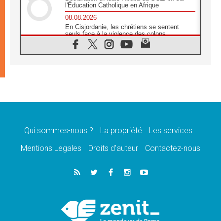
l'Éducation Catholique en Afrique
08.08.2026
En Cisjordanie, les chrétiens se sentent
seuls face à la violence des colons
08.08.2026
Léon XIV au sanctuaire de Notre Dame du
Bon Conseil à Genazzano en septembre
08.08.2026
Léon XIV: Sainte Agathe aide à contempler
la victoire de l'amour sur la mort
08.08.2026
«Relancer l'empathie», le projet Triennal d'art
des Universités catholiques
Qui sommes-nous ?
La propriété
Les services
08.08.2026
Signis 2026, donner la parole aux religieuses
Mentions Legales
Droits d’auteur
Contactez-nous
catholiques
08.08.2026
Au Bangladesh, l'Église accompagne les
Dalits sur le chemin de la dignité
07.08.2026
Philippines: le vicariat apostolique de
Calapan devient un diocèse