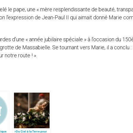
pelé le pape, une « mère resplendissante de beauté, transp
selon l’expression de Jean-Paul II qui aimait donné Marie c
urdes d’une « année jubilaire spéciale » à l’occasion du 15
grotte de Massabielle. Se tournant vers Marie, il a conclu : 
r notre route ! ».
lique
«Du Ciel à la Terre pour