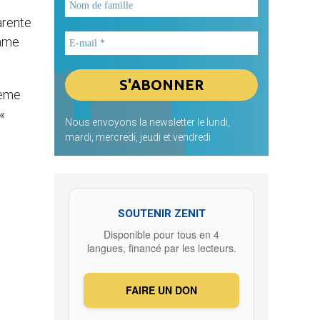
arente
omme
0ème
«
Nous envoyons la newsletter le lundi,
mardi, mercredi, jeudi et vendredi
SOUTENIR ZENIT
Disponible pour tous en 4
langues, financé par les lecteurs.
FAIRE UN DON