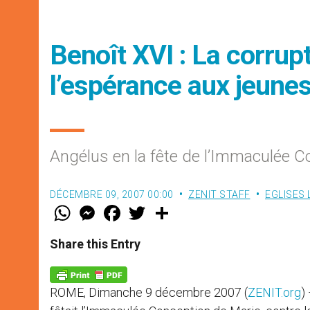
Benoît XVI : La corrup
l’espérance aux jeune
Angélus en la fête de l’Immaculée 
DÉCEMBRE 09, 2007 00:00
ZENIT STAFF
EGLISES
W
M
F
T
S
h
e
a
w
h
a
s
c
i
a
t
s
e
t
r
Share this Entry
s
e
b
t
e
A
n
o
e
p
g
o
r
p
e
k
ROME, Dimanche 9 décembre 2007 (
ZENIT.org
)
r