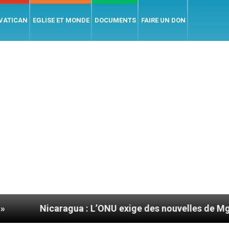
 VATICAN
EGLISE ET MONDE
DOCUMENTS
FAIRE UN DON
aragua : L’ONU exige des nouvelles de Mgr Mata