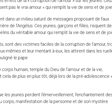
 effets de la « corruption de l’amour » sur les jeunes. Ceu
nt pas le vrai amour « qui remplit la vie de sens et de joie
sent dans un milieu saturé de messages proposant de faux
ère de l’Angélus. Ces jeunes, garçons et filles, risquent de
ins du véritable amour qui remplit la vie de sens et de joi
s, sont des victimes faciles de la corruption de l’amour, 
ux-mêmes et leur mentant à eux, les attirent dans les ruel
uligné le pape.
e corps humain, temple du Dieu de l’amour et de la vie,
ela de plus en plus tôt, déjà lors de la pré-adolescence », 
que les jeunes perdent l’émerveillement, l’enchantement de
du corps, manifestation de la personne et de son mystère