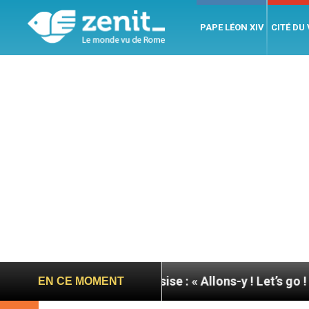
PAPE LÉON XIV
CITÉ DU
e du pape à Assise : « Allons-y ! Let’s go ! »
Nic
EN CE MOMENT