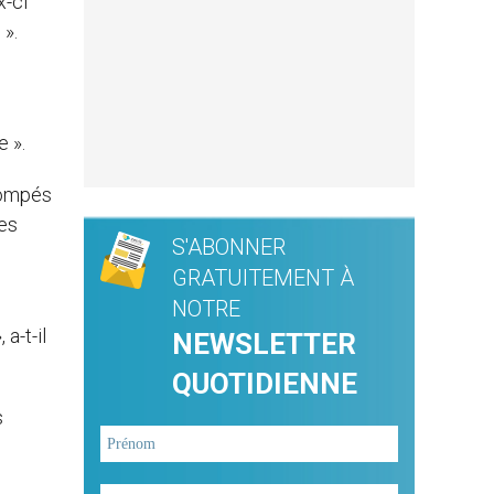
x-ci
 ».
e ».
trompés
les
S'ABONNER
GRATUITEMENT À
NOTRE
a-t-il
NEWSLETTER
QUOTIDIENNE
s