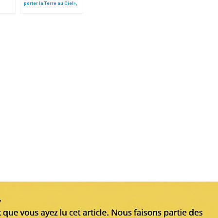
porter la Terre au Ciel»,
par Mgr Francesco Follo