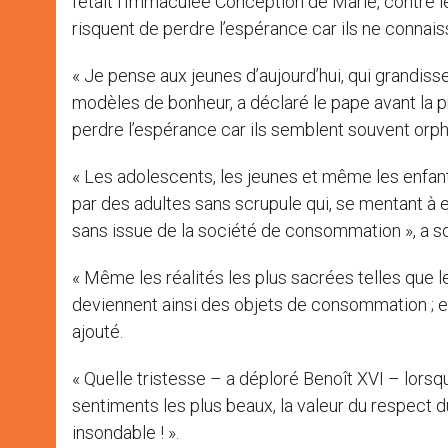
fêtait l’Immaculée Conception de Marie, contre les
risquent de perdre l’espérance car ils ne connaisse
« Je pense aux jeunes d’aujourd’hui, qui grandis
modèles de bonheur, a déclaré le pape avant la pri
perdre l’espérance car ils semblent souvent orphel
« Les adolescents, les jeunes et même les enfant
par des adultes sans scrupule qui, se mentant à e
sans issue de la société de consommation », a so
« Même les réalités les plus sacrées telles que l
deviennent ainsi des objets de consommation ; et c
ajouté.
« Quelle tristesse – a déploré Benoît XVI – lors
sentiments les plus beaux, la valeur du respect 
insondable ! ».