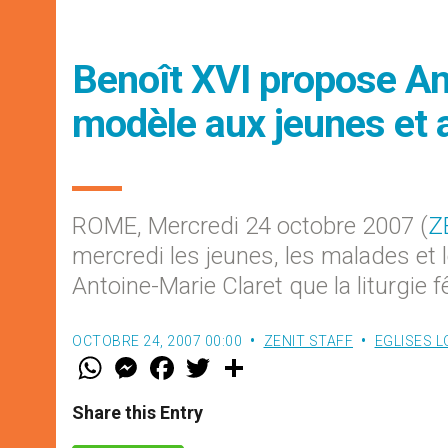
Benoît XVI propose A
modèle aux jeunes et
ROME, Mercredi 24 octobre 2007 (
Z
mercredi les jeunes, les malades et 
Antoine-Marie Claret que la liturgie f
OCTOBRE 24, 2007 00:00
ZENIT STAFF
EGLISES 
W
M
F
T
S
h
e
a
w
h
a
s
c
i
a
t
s
e
t
r
Share this Entry
s
e
b
t
e
A
n
o
e