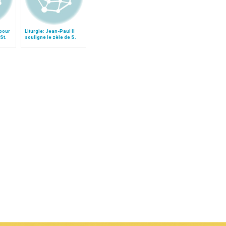
 pour
Liturgie: Jean-Paul II
St.
souligne le zèle de S.
et
Antoine Marie-Claret,
évêque