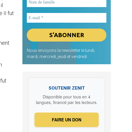
il
 II fut
ement
Nous envoyons la newsletter le lundi,
mardi, mercredi, jeudi et vendredi
n
 fut
SOUTENIR ZENIT
Disponible pour tous en 4
langues, financé par les lecteurs.
FAIRE UN DON