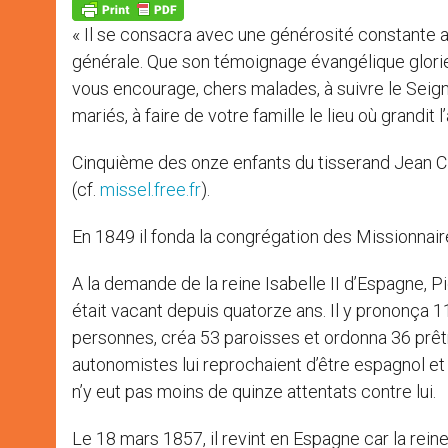
p
g
o
r
p
e
k
« Il se consacra avec une générosité constante au
r
générale. Que son témoignage évangélique glorieux
vous encourage, chers malades, à suivre le Seign
mariés, à faire de votre famille le lieu où grandit
Cinquième des onze enfants du tisserand Jean Cl
(cf.
missel.free.fr
).
En 1849 il fonda la congrégation des Missionnai
A la demande de la reine Isabelle II d’Espagne,
était vacant depuis quatorze ans. Il y prononça
personnes, créa 53 paroisses et ordonna 36 prêtre
autonomistes lui reprochaient d’être espagnol et l
n’y eut pas moins de quinze attentats contre lui.
Le 18 mars 1857, il revint en Espagne car la reine