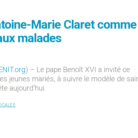
ntoine-Marie Claret comme
 aux malades
ENIT.org
) – Le pape Benoît XVI a invité ce
les jeunes mariés, à suivre le modèle de sai
ête aujourd’hui.
LOCALES