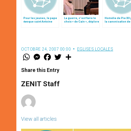
Pour les jeunes, le pape
La guerre, c’est faire le
Homélie de Pie XII
évoque saint Antoine
choix « de Caïn », déplore
la canonisation de 
Marie Claret
le pape François
Antoine Marie Clar
OCTOBRE 24, 2007 00:00
EGLISES LOCALES
W
M
F
T
S
h
e
a
w
h
a
s
c
i
a
t
s
e
t
r
Share this Entry
s
e
b
t
e
A
n
o
e
p
g
o
r
ZENIT Staff
p
e
k
r
View all articles