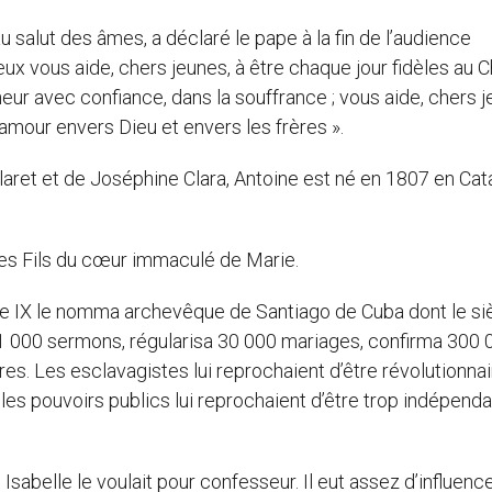
 salut des âmes, a déclaré le pape à la fin de l’audience
 vous aide, chers jeunes, à être chaque jour fidèles au Ch
eur avec confiance, dans la souffrance ; vous aide, chers 
 l’amour envers Dieu et envers les frères ».
aret et de Joséphine Clara, Antoine est né en 1807 en Ca
res Fils du cœur immaculé de Marie.
 Pie IX le nomma archevêque de Santiago de Cuba dont le s
 11 000 sermons, régularisa 30 000 mariages, confirma 300 
s. Les esclavagistes lui reprochaient d’être révolutionnair
es pouvoirs publics lui reprochaient d’être trop indépendant
 Isabelle le voulait pour confesseur. Il eut assez d’influenc