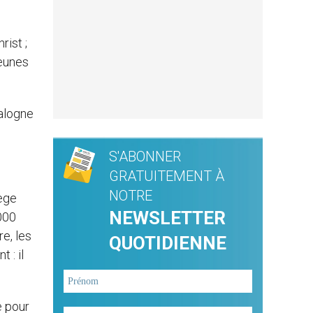
rist ;
jeunes
talogne
S'ABONNER
GRATUITEMENT À
NOTRE
iège
NEWSLETTER
000
e, les
QUOTIDIENNE
 : il
e pour